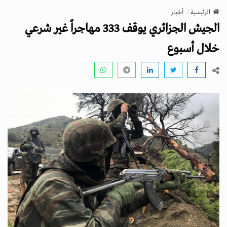
v
الرئيسية
أخبار
i
الجيش الجزائري يوقف 333 مهاجراً غير شرعي
g
a
خلال أسبوع
t
i
o
n