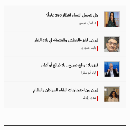
هل تتحمل النساء انتظارَ 286 عاماً؟
د. آمال موسى
إيران.. لغز «العطش والعتمة» في بلاد الغاز
وليد خدوري
فنزويلا: واقع صريح.. بلا ذرائع أو أعذار
إياد أبو شقرا
إيران بين احتجاجات البقاء للمواطن والنظام
هدى رؤوف