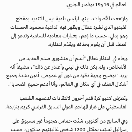
العالم في 16 و19 نوفمبر الجاري.
وارتفعت الأصوات، بينها لرئيس بلدية نيس للتنديد بمقطع
الفيديو الذي نشره عطال ويظهر فيه الداعية محمود الحسنات
وهو يدلي، حسب ما زعم، بعبارات معادية للسامية وتدعو إلى
العنف قبل أن يقوم بحذفه ويقدّم اعتذاره.
وجاء في اعتذار عطال "أعلم أن منشوري صدم العديد من
الأشخاص، ولم يكن ذلك في نيتي وأعتذر عن ذلك"، مضيفاً أنه
يريد "توضيح وجهة نظره من دون أي غموض، أدين بشدة جميع
أشكال العنف في أي مكان في العالم، وأنا أدعم جميع الضحايا".
وتعرّض لاعبو كرة قدم آخرون لانتقادات لدعمهم الشعب
الفلسطيني على غرار المهاجم الدولي السابق الفرنسي كريم بنزيمة.
وفي السابع من أكتوبر، شنّت حماس هجوماً غير مسبوق على
إسرائيل تسبّب بمقتل 1200 شخص غالبيّتهم مدنيّون، حسب