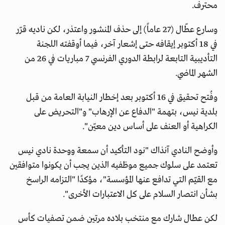
محترف.
وسارع عطّال (27 عاماً) إلى حذف المنشور واعتذر، لكن ناديه قرّر
في 18 أكتوبر إيقافه حتى إشعار آخر، فيما أوقفته اللجنة
التأديبية التابعة لرابطة الدوري الفرنسي 7 مباريات في 26 من
الشهر الماضي.
وفُتح تحقيق في 16 أكتوبر بعد إخطار النيابة العامة من قبل
بلدية نيس، بتهمة "الدفاع عن الإرهاب" و"التحريض على
الكراهية أو العنف على أساس دين معيّن".
وأوضح النادي آنذاك "نود التأكيد أن سمعة ووحدة نادي نيس
تعتمد على سلوك جميع موظفيه الذين يجب أن يكونوا متوافقين
مع القيّم التي تدافع عنها المؤسسة"، مؤكدًا "التزامه الراسخ
بشأن انتصار السلام على كل الاعتبارات الأخرى".
لكن عطال شارك مع منتخب بلاده مرتين ضمن تصفيات كأس