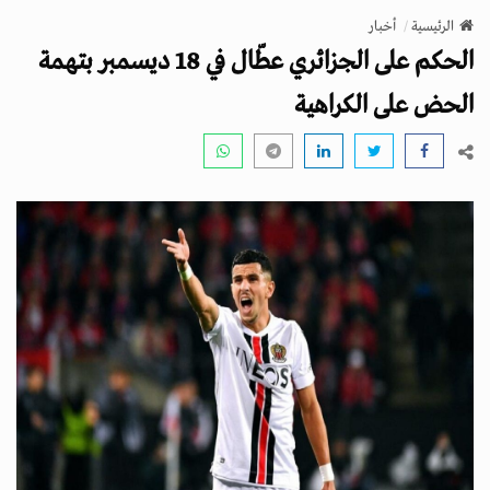
v
الرئيسية
أخبار
i
الحكم على الجزائري عطّال في 18 ديسمبر بتهمة
g
a
الحض على الكراهية
t
i
o
n