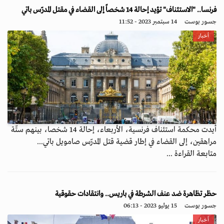
فرنسا.. "الاستئناف" تؤيد إحالة 14 شخصاً إلى القضاء في مقتل المدرّس باتي
جسور بوست
14 سبتمبر 2023 - 11:52
أخبار
أيدت محكمة استئناف فرنسية، الأربعاء، إحالة 14 شخصا، بينهم ستّة
مراهقين، إلى القضاء في إطار قضية قتل المدرّس صامويل باتي...
متابعة القراءة ...
حظر تظاهرة ضد عنف الشرطة في باريس.. وانتقادات حقوقية
جسور بوست
15 يوليو 2023 - 06:13
أخبار