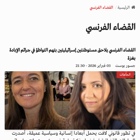
v
الرئيسية
القضاء الفرنسي
i
g
القضاء الفرنسي
a
t
i
القضاء الفرنسي يلاحق مستوطنتين إسرائيليتين بتهم التواطؤ في جرائم الإبادة
o
n
بغزة
جسور بوست
03 فبراير 2026 - 21:30
اتجاهات
في تطور قانوني لافت يحمل أبعادا إنسانية وسياسية عميقة، أصدرت