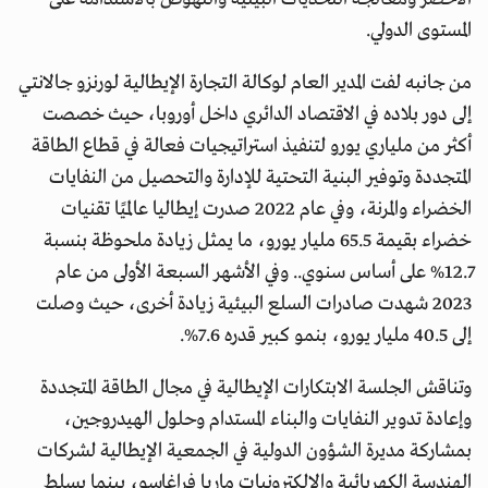
المستوى الدولي.
من جانبه لفت المدير العام لوكالة التجارة الإيطالية لورنزو جالانتي
إلى دور بلاده في الاقتصاد الدائري داخل أوروبا، حيث خصصت
أكثر من ملياري يورو لتنفيذ استراتيجيات فعالة في قطاع الطاقة
المتجددة وتوفير البنية التحتية للإدارة والتحصيل من النفايات
الخضراء والمرنة، وفي عام 2022 صدرت إيطاليا عالميًا تقنيات
خضراء بقيمة 65.5 مليار يورو، ما يمثل زيادة ملحوظة بنسبة
12.7% على أساس سنوي.. وفي الأشهر السبعة الأولى من عام
2023 شهدت صادرات السلع البيئية زيادة أخرى، حيث وصلت
إلى 40.5 مليار يورو، بنمو كبير قدره 7.6%.
وتناقش الجلسة الابتكارات الإيطالية في مجال الطاقة المتجددة
وإعادة تدوير النفايات والبناء المستدام وحلول الهيدروجين،
بمشاركة مديرة الشؤون الدولية في الجمعية الإيطالية لشركات
الهندسة الكهربائية والإلكترونيات ماريا فراغاسو، بينما يسلط