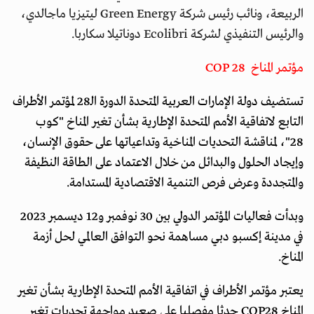
الربيعة، ونائب رئيس شركة Green Energy ليتيزيا ماجالدي،
والرئيس التنفيذي لشركة Ecolibri دوناتيلا سكاربا.
مؤتمر المناخ COP 28
تستضيف دولة الإمارات العربية المتحدة الدورة الـ28 لمؤتمر الأطراف
التابع لاتفاقية الأمم المتحدة الإطارية بشأن تغير المناخ "كوب
28"، لمناقشة التحديات المناخية وتداعياتها على حقوق الإنسان،
وإيجاد الحلول والبدائل من خلال الاعتماد على الطاقة النظيفة
والمتجددة وعرض فرص التنمية الاقتصادية المستدامة.
وبدأت فعاليات المؤتمر الدولي بين 30 نوفمبر و12 ديسمبر 2023
في مدينة إكسبو دبي مساهمة نحو التوافق العالمي لحل أزمة
المناخ.
يعتبر مؤتمر الأطراف في اتفاقية الأمم المتحدة الإطارية بشأن تغير
المناخ COP28 حدثا مفصليا على صعيد مواجهة تحديات تغير