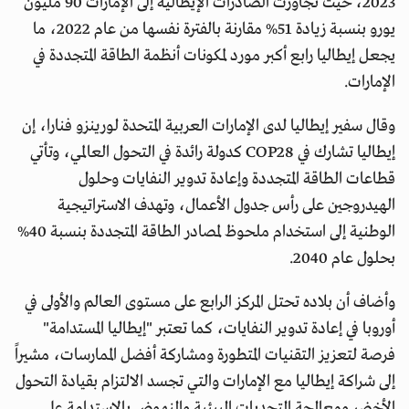
2023، حيث تجاوزت الصادرات الإيطالية إلى الإمارات 90 مليون
يورو بنسبة زيادة 51% مقارنة بالفترة نفسها من عام 2022، ما
يجعل إيطاليا رابع أكبر مورد لمكونات أنظمة الطاقة المتجددة في
الإمارات.
وقال سفير إيطاليا لدى الإمارات العربية المتحدة لورينزو فنارا، إن
إيطاليا تشارك في COP28 كدولة رائدة في التحول العالمي، وتأتي
قطاعات الطاقة المتجددة وإعادة تدوير النفايات وحلول
الهيدروجين على رأس جدول الأعمال، وتهدف الاستراتيجية
الوطنية إلى استخدام ملحوظ لمصادر الطاقة المتجددة بنسبة 40%
بحلول عام 2040.
وأضاف أن بلاده تحتل المركز الرابع على مستوى العالم والأولى في
أوروبا في إعادة تدوير النفايات، كما تعتبر "إيطاليا المستدامة"
فرصة لتعزيز التقنيات المتطورة ومشاركة أفضل الممارسات، مشيراً
إلى شراكة إيطاليا مع الإمارات والتي تجسد الالتزام بقيادة التحول
الأخضر ومعالجة التحديات البيئية والنهوض بالاستدامة على