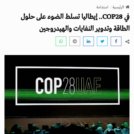
v
الرئيسية
استدامة
i
في COP28.. إيطاليا تسلط الضوء على حلول
g
a
الطاقة وتدوير النفايات والهيدروجين
t
i
o
n