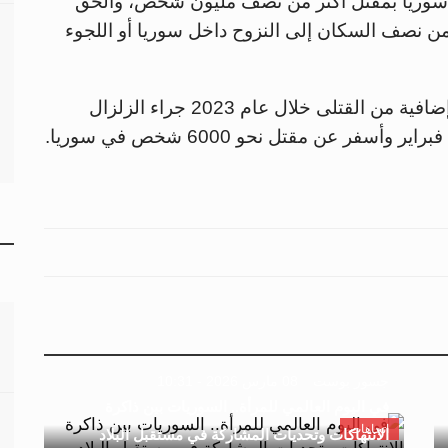
2، تسبّب النزاع في سوريا بمقتل أكثر من نصف مليون شخص، وألحق
كثر من نصف السكان إلى النزوح داخل سوريا أو اللجوء
وبعيداً عن الصراع الدائر، شهدت البلاد حصيلة إضافية من القتلى خلال عام 2023 جراء الزلزال
ر عن مقتل نحو 6000 شخص في سوريا.
جسور بوست
08 مارس 2026 - 10:31
في اليوم العالمي للمرأة.. السوريات بين ذاكرة
اتجاهات
الانتهاكات وتحديات المشاركة في مستقبل البلاد