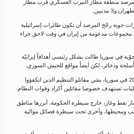
لمرصد منطقة مطار النيرب العسكري قرب مطار
إيران جراء غارات جوية رجّح المرصد أن تكون طائرات إسرائيلية
يا، كما قتل 4 مقاتلين من مجموعات مدعومة من إيران في وقت لاحق جراء
ّية في سوريا طالت بشكل رئيسي أهدافاً إيرانيّة
لحة وذخائر، لكن أيضاً مواقع للجيش السوري.
ومنذ إعلان القضاء على تنظيم داعش عام 2019 في سوريا، يشن مقاتلو التنظيم الذين انكفؤوا
ليات تستهدف خصوصا مقاتلين أكراد وقوات النظام.
بار نفط وغاز، خارج سيطرة الحكومة، أبرزها مناطق
لب ومحيطها، وأخرى تحت سيطرة فصائل موالية