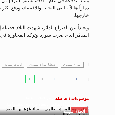
ومنذ اندلاعه في عام 011
دماراً هائلاً بالبنى التحتية والاقتصاد، ودفع أ
خارجها.
المدمّر الذي ضرب سوريا وتركيا المجاورة في فبراير وأسف
النزاع السوري
ضحايا النزاع السوري
أزمات إنسانية
جسور بوست
08 مارس 2026 - 14:43
موضوعات ذات صلة
في يوم المرأة العالمي.. نساء غزة بين الفقد وأعباء
إنسانيات
الحياة اليومية