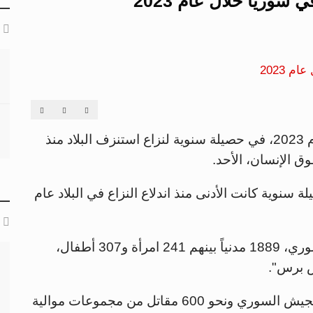
قُتل أكثر من 4360 شخصاً في سوريا خلال عام 2023، في حصيلة سنوية لنزاع استنزف البلاد منذ
 3800 قتيل، في حصيلة سنوية كانت الأدنى منذ اندلاع النزاع في البلاد عام
وتشمل حصيلة عام 2023 بحسب المرصد السوري، 1889 مدنياً بينهم 241 امرأة و307 أطفال،
س برس".
ومن بين القتلى كذلك 898 عنصراً من قوات الجيش السوري ونحو 600 مقاتل من مجموعات موالية