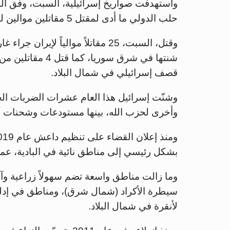
واستهدفت صواريخ إسرائيلية، السبت، وفق ا
حلب الدولي ما أدى لمقتل 5 مقاتلين موالين لطهران و3 مدنيين.
وقتل، السبت، 25 مقاتلاً موالياً ل
شنتها في شرق سور
قصف إسرائيلي في شمال البلاد.
وشنّت إسرائيل هذا العام عشرات الضربات الجو
وأخرى لحزب الله، بينها مستودعات وشحنات أس
بشكل رئيسي إلى مناطق نائية في البادية، عم
وما زالت مناطق واسعة تضم سهولاً زراعية وآ
سيطرة الأكراد (شمال شرق)، ومناطق في إد
لأنقرة في شمال البلاد.