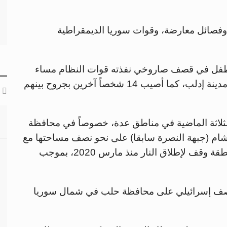
وفصائل معارضة، وقوات سوريا الديمقراطية
 بمقتل 3 أشخاص بينهم طفل في قصف صاروخي نفذته قوات النظام مساء
السبت على سوق شعبي ومناطق سكنية في مدينة إدلب، كما أصيب 14 شخصاً آخرين بجروح بينهم
الثلاثة الماضية في مناطق عدة، خصوصاً في محافظة
شام (جبهة النصرة سابقا) على نحو نصف مساحتها مع
أجزاء من محافظات مجاورة، ويسري في المنطقة وقف لإطلاق النار منذ مارس 2020، بموجب
ة قصف إسرائيلي على محافظة حلب في شمال سوريا