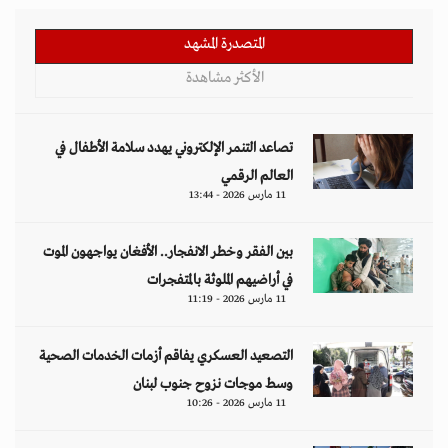
التصعيد العسكري يفاقم أزمات الخدمات الصحية
وسط موجات نزوح جنوب لبنان
11 مارس 2026 - 10:26
قيود طالبان تعمق الفجوة الجندرية في أفغانستان
وتثير تحذيرات أممية
09 مارس 2026 - 14:09
مقالات
هل تتحمل النساء انتظارَ 286 عاماً؟
د. آمال موسى
إيران.. لغز «العطش والعتمة» في بلاد الغاز