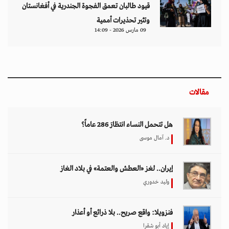
وليد خدوري
فنزويلا: واقع صريح.. بلا ذرائع أو أعذار
إياد أبو شقرا
إيران بين احتجاجات البقاء للمواطن والنظام
هدى رؤوف
اختيار المحرر
بين حماية الحقوق وتعزيز الأمن الدولي.. نقاشات
معمّقة في مجلس حقوق الإنسان حول مكافحة
الإرهاب
11 مارس 2026 - 09:30