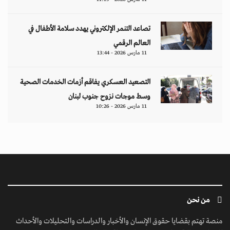
من نحن
منصة تهتم بقضايا حقوق الإنسان والأخبار والدراسات والتحليلات والأحداث
السياسية والاقتصادية بشكل خاص وباقي المجالات بشكل عام.
ابق على تواصل معنا
مبنى إيريديوم - البرشاء الأولى - شارع أم سقيم - دبي - الإمارات العربية المتحدة -
مكتب رقم 222-01
contact@jusoorpost.com
0097145832243
روابط سريعة