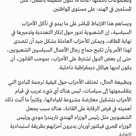
والمجموعات بأكملها -عادة ما تكون ضعيفة بالفعل، مثل
المسلمين في الهند- على مستوى المواطنين.
ويساهم هذا الارتباط المباشر على ما يبدو في تآكل الأحزاب
السياسية، إن الشعبوية تدور حول إنكار التعددية وتدميرها في
نهاية المطاف، ويمكن للأحزاب العاملة بشكل جيد أن تتصدى
لهذا الأمر وأن تكبح جماح رجال الأعمال السياسيين الشعبويين،
حتى إن بعض الدول تشترط على الأحزاب، بموجب القانون، أن
يكون لديها هياكل ديمقراطية داخلية.
وبطبيعة الحال، تختلف الأحزاب حول كيفية ترجمة المبادئ التي
يتقاسمونها إلى سياسات، ليس هناك أي شيء غريب في قيام
الأحزاب بتشكيل معارضة مشروعة لقياداتها، وكثيراً ما أثبت ذلك
أهميته في فرض الرقابة على القادة، هناك سبب يجعل
الشعبويين مثل رئيس الوزراء الهندي ناريندرا مودي ورئيس
الوزراء المجري فيكتور أوربان يديرون أحزابهم بطريقة استبدادية
للغاية.