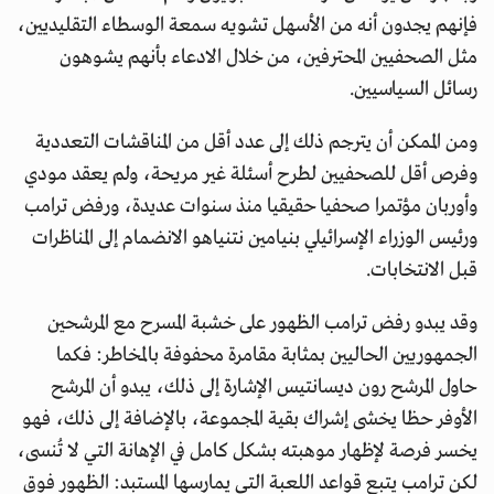
فإنهم يجدون أنه من الأسهل تشويه سمعة الوسطاء التقليديين،
مثل الصحفيين المحترفين، من خلال الادعاء بأنهم يشوهون
رسائل السياسيين.
ومن الممكن أن يترجم ذلك إلى عدد أقل من المناقشات التعددية
وفرص أقل للصحفيين لطرح أسئلة غير مريحة، ولم يعقد مودي
وأوربان مؤتمرا صحفيا حقيقيا منذ سنوات عديدة، ورفض ترامب
ورئيس الوزراء الإسرائيلي بنيامين نتنياهو الانضمام إلى المناظرات
قبل الانتخابات.
وقد يبدو رفض ترامب الظهور على خشبة المسرح مع المرشحين
الجمهوريين الحاليين بمثابة مقامرة محفوفة بالمخاطر: فكما
حاول المرشح رون ديسانتيس الإشارة إلى ذلك، يبدو أن المرشح
الأوفر حظا يخشى إشراك بقية المجموعة، بالإضافة إلى ذلك، فهو
يخسر فرصة لإظهار موهبته بشكل كامل في الإهانة التي لا تُنسى،
لكن ترامب يتبع قواعد اللعبة التي يمارسها المستبد: الظهور فوق