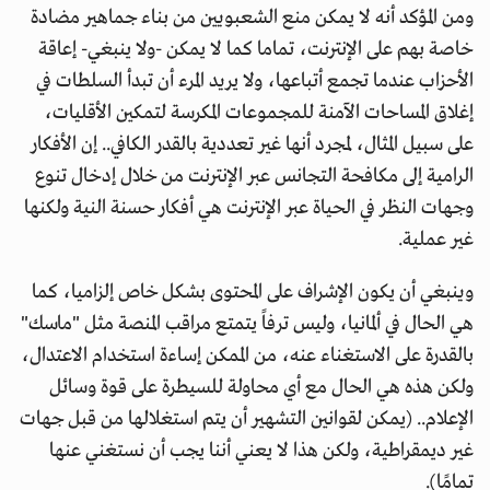
ومن المؤكد أنه لا يمكن منع الشعبويين من بناء جماهير مضادة
خاصة بهم على الإنترنت، تماما كما لا يمكن -ولا ينبغي- إعاقة
الأحزاب عندما تجمع أتباعها، ولا يريد المرء أن تبدأ السلطات في
إغلاق المساحات الآمنة للمجموعات المكرسة لتمكين الأقليات،
على سبيل المثال، لمجرد أنها غير تعددية بالقدر الكافي.. إن الأفكار
الرامية إلى مكافحة التجانس عبر الإنترنت من خلال إدخال تنوع
وجهات النظر في الحياة عبر الإنترنت هي أفكار حسنة النية ولكنها
غير عملية.
وينبغي أن يكون الإشراف على المحتوى بشكل خاص إلزاميا، كما
هي الحال في ألمانيا، وليس ترفاً يتمتع مراقب المنصة مثل "ماسك"
بالقدرة على الاستغناء عنه، من الممكن إساءة استخدام الاعتدال،
ولكن هذه هي الحال مع أي محاولة للسيطرة على قوة وسائل
الإعلام.. (يمكن لقوانين التشهير أن يتم استغلالها من قبل جهات
غير ديمقراطية، ولكن هذا لا يعني أننا يجب أن نستغني عنها
تمامًا).