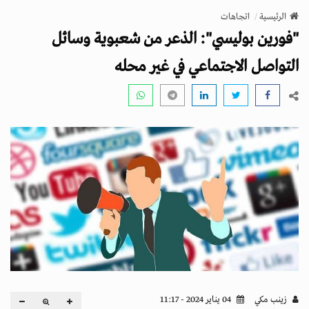
v
الرئيسية
اتجاهات
i
"فورين بوليسي": الذعر من شعبوية وسائل
g
a
التواصل الاجتماعي في غير محله
t
i
o
n
زينب مكي
04 يناير 2024 - 11:17