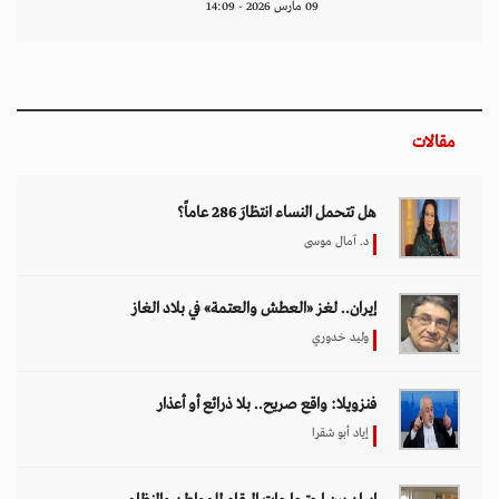
09 مارس 2026 - 14:09
مقالات
هل تتحمل النساء انتظارَ 286 عاماً؟
د. آمال موسى
إيران.. لغز «العطش والعتمة» في بلاد الغاز
وليد خدوري
فنزويلا: واقع صريح.. بلا ذرائع أو أعذار
إياد أبو شقرا