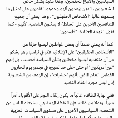
السياسيين والأتباع المحتملين، وهذا مفيد بشكل خاص
للشعبويين، الذين يزعمون أنهم وحدهم القادرون على تمثيل ما
يسمونه غالبا "الأشخاص الحقيقيين"، وهذا يعني أن جميع
المتنافسين الآخرين على السلطة لا يمثلون الشعب، لأنهم - كما
تقول التهمة المعتادة- "فاسدون".
كما أنه يعني ضمناً أن بعض المواطنين ليسوا جزءًا من
"الأشخاص الحقيقيين" على الإطلاق، فكر في ترامب وهو يشكو
من أن منتقديه ليسوا مخطئين بشأن السياسة فحسب، بل إنهم
"غير أمريكيين" أو حتى -على حد تعبيره في تجمع يوم المحاربين
القدامى العام الماضي بأنهم "حشرات"، إن الهدف من الشعبوية
إذن ليس مجرد انتقاد النخب.
ففي نهاية المطاف، غالباً ما يكون إلقاء اللوم على الأقوياء أمراً
مبرراً، وبدلا من ذلك، فإن النقطة المهمة هي استبعاد الناس من
الشعب، السياسيون الآخرون على مستوى السياسات الحزبية