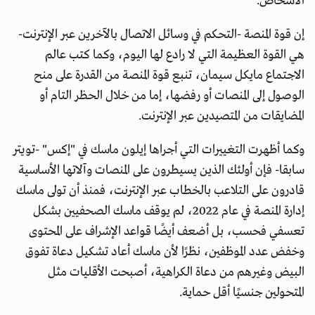
الأشخاص.
إن قوة المنصة -التحكم في وسائل الاتصال بالآخرين عبر الإنترنت-
هي القوة العظيمة التي لا رادع لها اليوم، وكما كتب عالم
الاجتماع مايكل سيمان، تنبع قوة المنصة من القدرة على منح
الوصول إلى المنصات أو رفضها، إما من خلال الحظر التام أو
المضايقات من المتصيدين عبر الإنترنت.
وكما أظهرت التغييرات التي أجراها إيلون ماسك في "إكس" -تويتر
سابقا- فإن أولئك الذين يسيطرون على المنصات وآلاتها الأساسية
قادرون على التلاعب بالخطاب عبر الإنترنت، فمنذ أن تولى ماسك
إدارة المنصة في عام 2022، لم يوقف ماسك الصحفيين بشكل
تعسفي فحسب، بل أضعف أيضًا قواعد الإشراف على المحتوى
وخفض عدد الموظفين، نظرًا لأن ماسك أعاد تشكيل دعاة تفوق
البيض وغيرهم من دعاة الكراهية، أصبحت الأقليات مثل
المتحولين جنسيًا أقل حماية.