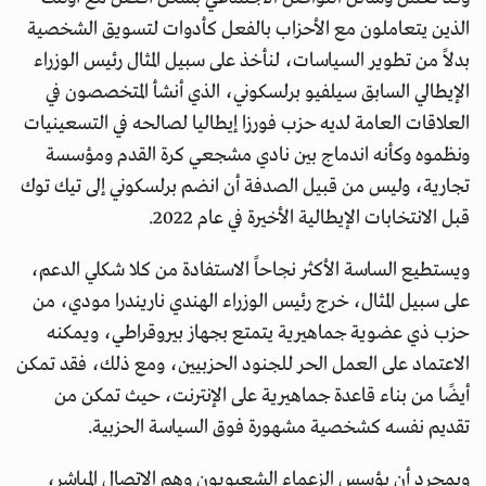
الذين يتعاملون مع الأحزاب بالفعل كأدوات لتسويق الشخصية
بدلاً من تطوير السياسات، لنأخذ على سبيل المثال رئيس الوزراء
الإيطالي السابق سيلفيو برلسكوني، الذي أنشأ المتخصصون في
العلاقات العامة لديه حزب فورزا إيطاليا لصالحه في التسعينيات
ونظموه وكأنه اندماج بين نادي مشجعي كرة القدم ومؤسسة
تجارية، وليس من قبيل الصدفة أن انضم برلسكوني إلى تيك توك
قبل الانتخابات الإيطالية الأخيرة في عام 2022.
ويستطيع الساسة الأكثر نجاحاً الاستفادة من كلا شكلي الدعم،
على سبيل المثال، خرج رئيس الوزراء الهندي ناريندرا مودي، من
حزب ذي عضوية جماهيرية يتمتع بجهاز بيروقراطي، ويمكنه
الاعتماد على العمل الحر للجنود الحزبيين، ومع ذلك، فقد تمكن
أيضًا من بناء قاعدة جماهيرية على الإنترنت، حيث تمكن من
تقديم نفسه كشخصية مشهورة فوق السياسة الحزبية.
وبمجرد أن يؤسس الزعماء الشعبويون وهم الاتصال المباشر،