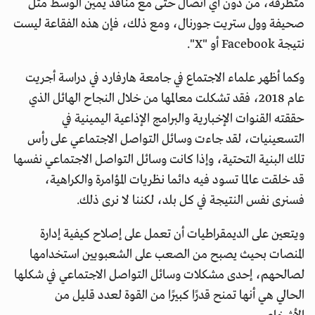
متطرفة، من دون أي اتصال حتى مع منافذ يمين الوسط مثل
صحيفة وول ستريت جورنال، ومع ذلك، فإن هذه الفقاعة ليست
نتيجة Facebook أو "X".
وكما أظهر علماء الاجتماع في جامعة هارفارد في دراسة أجريت
عام 2018، فقد تشكلت معالمها من خلال النجاح الهائل الذي
حققته القنوات الإخبارية والبرامج الإذاعية اليمينية في
التسعينيات، لقد جاءت وسائل التواصل الاجتماعي على رأس
تلك البنية التحتية، وإذا كانت وسائل التواصل الاجتماعي نفسها
قد خلقت عالما تسود فيه دائما نظريات المؤامرة والكراهية،
فسنرى نفس النتيجة في كل بلد، لكننا لا نرى ذلك.
ويتعين على الديمقراطيات أن تعمل على إصلاح كيفية إدارة
المنصات بحيث يصبح من الصعب على الشعبويين استخدامها
لصالحهم، إحدى مشكلات وسائل التواصل الاجتماعي في شكلها
الحالي هي أنها تمنح قدرًا كبيرًا من القوة لعدد قليل من