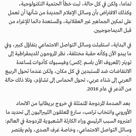
تماما، ولكن في كل حالة، ثبت خطأ الحتمية التكنولوجية،
وكذلك الافتراض بأن وسائل الإعلام الجديدة من شأنها أن تعمل
على تمكين الجماهير غير العقلانية، والمستعدة دائما للإغراء من
قبل الديماجوجيين.
في البداية، استقبلت وسائل التواصل الاجتماعي بتفاؤل كبير، وفي
ما يبدو الآن وكأنه حقبة مختلفة، نظر المروجون للديمقراطية إلى
تويتر (المعروف الآن باسم ـ إكس) وفيسبوك كأدوات لمساعدة
الانتفاضات ضد المستبدين في كل مكان، ولكن عندما تحول الربيع
العربي إلى شتاء عربي، تحول الحماس إلى تشاؤم، وتلا ذلك حالة
من الذعر في عام 2016.
بعد الصدمة المزدوجة المتمثلة في خروج بريطانيا من الاتحاد
الأوروبي وانتخاب ترامب، سارع المعلقون الليبراليون إلى تحديد ما
اعتبروه السبب الرئيسي وراء الكارثة الشعبوية المزدوجة في العالم:
وسائل التواصل الاجتماعي، وخاصة غرف الصدى، ولم يقتصر