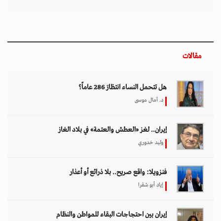
مقالات
هل تتحمل النساء انتظارَ 286 عاماً؟
د. آمال موسى
إيران.. لغز «العطش والعتمة» في بلاد الغاز
وليد خدوري
فنزويلا: واقع صريح.. بلا ذرائع أو أعذار
إياد أبو شقرا
إيران بين احتجاجات البقاء للمواطن والنظام