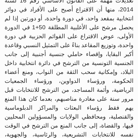
تعديلات مهمة على القانون الأساسي رقم 16 لسنة
2014، منها أن الاقتراع أصبح على الأفراد في دوائر
انتخابية بمقعد واحد، في دورة واحدة، أو دورتين إذا لم
يحصل مرشح على الأغلبية المطلقة 50+1 في الدورة
الأولى، عوض الاقتراع على القوائم الحزبية في دورة
واحدة، وتوزيع المقاعد بناءً على التمثيل النسبي وقاعدة
أكبر البقايا، وإقصاء حاملي جنسية أجنبية إلى جانب
الجنسية التونسية من الترشح في دائرة انتخابية داخل
البلاد، وإمكانية سحب الثقة من النواب، ومنع أعضاء
الحكومة، ورؤساء الدواوين، ورؤساء الجمعيات
الرياضية، وأئمة المساجد، من الترشح للانتخابات قبل
مرور سنة على مغادرة مناصبهم، بعدما كان هذا المنع
يهم فقط رؤساء البعثات والمراكز الدبلوماسية
والقنصلية، ومحافظي الولايات والمسؤولين المحليين
فيها، والقضاة، إلى جانب المنع من الترشح في الوقت
نفسه للانتخابات التشريعية، والرئاسية، والجهوية،