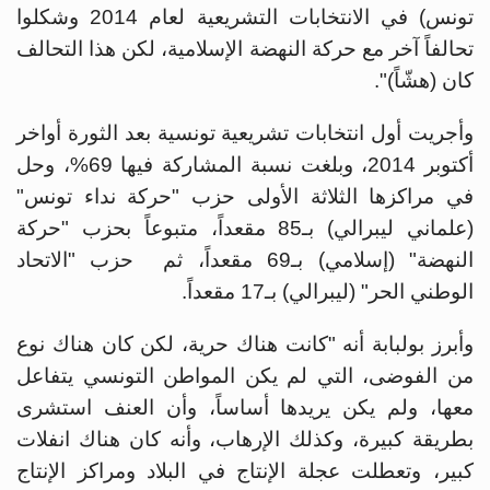
تونس) في الانتخابات التشريعية لعام 2014 وشكلوا
تحالفاً آخر مع حركة النهضة الإسلامية، لكن هذا التحالف
كان (هشّاً)".
وأجريت أول انتخابات تشريعية تونسية بعد الثورة أواخر
أكتوبر 2014، وبلغت نسبة المشاركة فيها 69%، وحل
في مراكزها الثلاثة الأولى حزب "حركة نداء تونس"
(علماني ليبرالي) بـ85 مقعداً، متبوعاً بحزب "حركة
النهضة" (إسلامي) بـ69 مقعداً، ثم حزب "الاتحاد
الوطني الحر" (ليبرالي) بـ17 مقعداً.
وأبرز بولبابة أنه "كانت هناك حرية، لكن كان هناك نوع
من الفوضى، التي لم يكن المواطن التونسي يتفاعل
معها، ولم يكن يريدها أساساً، وأن العنف استشرى
بطريقة كبيرة، وكذلك الإرهاب، وأنه كان هناك انفلات
كبير، وتعطلت عجلة الإنتاج في البلاد ومراكز الإنتاج