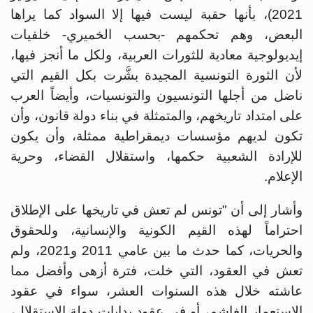
2021)، بأنها حقبة ليست فيها إلا السواد كما يراها
البعض، وهم تحكمهم -بحسب الخميري- خلفيات
إيديولوجية معادية للثورات العربية، ولكل ما أنجز فيها،
لأن الثورة التونسية المجيدة بشَّرت بكل القيم التي
ناضل من أجلها التونسيون والتونسيات، وأيضاً العرب
على امتداد تاريخهم، والمتمثلة في بناء دولة قانون، وأن
تكون لديهم مؤسسات ديمقراطية ممثلة، وأن يكون
للإرادة الشعبية حكمها، واستقلال القضاء، وحرية
الإعلام.
وأشار إلى أن "تونس لم تعش في تاريخها على الإطلاق
احتراماً لهذه القيم الكونية والإنسانية، وللحقوق
والحريات، كما حدث ما بين عامي 2011 و2021، ولم
تعش في العقود، التي خلت، فترة أزهى وأفضل مما
عاشته خلال هذه السنوات العشر، سواء في عقود
الاستعمار الغاشم، أو في عقود بدايات دولة الاستقلال،