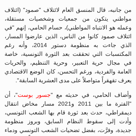
من جانبه،
قال المنسق العام لائتلاف "صمود" (ائتلاف
مواطني يتكون من جمعيات وشخصيات مستقلة،
وعمله هو الانتباه المواطني)،
حسام الحامي، إنهم "في
ائتلاف صمود كانوا من الناس، الذين عارضوا المسار،
الذي جاءت به منظومة دستور 2014، وأنه رغم
المكتسبات التي تحققت بعد الثورة التونسية، خاصة
في مجال حرية التعبير، وحرية التنظيم، والحريات
العامة والفردية، ورغم التحسن، كان الوضع الاقتصادي
يعرف تقهقراً متواصلاً على مدى العشرية السابقة".
وأضاف الحامي، في حديثه مع "
جسور بوست
"، أن
"الفترة ما بين 2011 و2021 مسار مخاض انتقال
ديمقراطي، حدث بعد ثورة قام بها الشعب التونسي،
وأدت إلى سقوط النظام السابق، وبروز منظومة
جديدة، وفرَّت، بفضل تضحيات الشعب التونسي ودماء