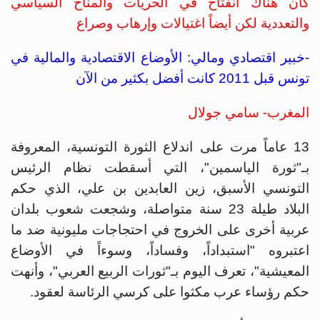
كان هناك انفتاح في الحريات والمناخ السياسي
والتعددية لكن أيضاً اغتيالات وإرهاب وصراع
-خبير اقتصادي ومالي: الأوضاع الاقتصادية والمالية في
تونس قبل 2011 كانت أفضل بكثير من الآن
المغرب- سامي جولال
13 عاماً مرت على اندلاع الثورة التونسية، المعروفة
بـ"ثورة الياسمين"، التي أسقطت نظام الرئيس
التونسي الأسبق، زين العابدين بن علي، الذي حكم
البلاد طيلة 23 سنة متواصلة، وشجعت شعوب بلدان
عربية أخرى على الخروج في احتجاجات مليونية ضد ما
اعتبروه "استبداداً، وفساداً، وسوءاً في الأوضاع
المعيشية"، تعرف اليوم بـ"ثورات الربيع العربي"، وأنهت
حكم رؤساء عرب مكثوا على كرسي الرئاسة لعقود.