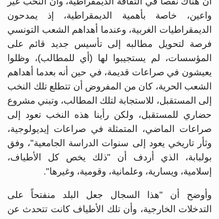
أن هناك نقصاً في الثقافة الديمقراطية، وأن النخب غير
واعين، خاصة بأهمية الديمقراطية، إذ يمدحون
الديمقراطيات الغربية، وعندما أهداهم الشعب التونسي
فرصة لتحويل مطالبه
إلى تأسيس جديد قائم على
المؤسسات، لم يستجيبوا لها (أي للمطالب)، وظلوا
يعيشون في صراعات قديمة، في حين أنه بعدما أهداهم
الشعب الحرية، كان من المفروض أن تتطلع تلك النخب
إلى المستقبل، للاستجابة لتلك المطالب، وتبني مشروع
حضاري للمستقبل، ولكن رأينا هذه النخب تعود إلى
صراعات الماضي، المتمثلة في صراعات إيديولوجية،
وثأر تاريخي يعود إلى سنوات الدراسة الجامعية"، وفق
بولبابة، الذي أردف أن "ذلك يخص كل الأطياف،
إسلامية، ويسارية، وعلمانية، وقومية، وغيرها".
وأوضح أن "هذا السجال جعل البلد منفتحاً على
التدخلات الخارجية، وأن تلك الأطياف كانت تتحدث عن