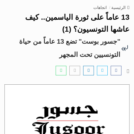
v
الرئيسية
اتجاهات
i
13 عاماً على ثورة الياسمين.. كيف
g
a
عاشها التونسيون؟ (1)
t
"جسور بوست" تضع 13 عاماً من حياة
i
o
التونسيين تحت المجهر
n