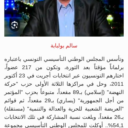
سالم بولبابة
وتأسس المجلس الوطني التأسيسي التونسي باعتباره
برلماناً مؤقتاً بعد الثورة، وتكون من 217 عضواً،
اختارهم التونسيون عبر انتخابات أجريت في 23 أكتوبر
2011، وحل في مراكزها الثلاثة الأولى حزب "حركة
النهضة" (إسلامي) بـ89 مقعداً، متبوعاً بحزب "المؤتمر
من أجل الجمهورية" (يساري) بـ29 مقعداً، ثم قوائم
"العريضة الشعبية للحرية والعدالة والتنمية" (مستقلة)
بـ26 مقعداً، وبلغت نسبة المشاركة في تلك الانتخابات
54,1%.. أوكلت للمجلس الوطني التأسيسي مجموعة