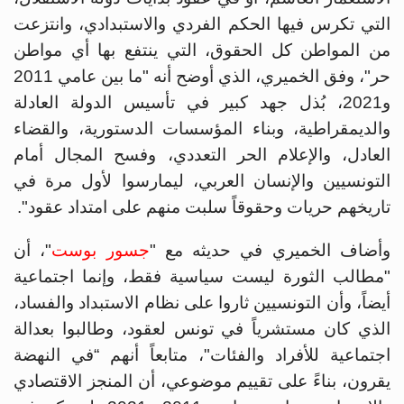
التي تكرس فيها الحكم الفردي والاستبدادي، وانتزعت
من المواطن كل الحقوق، التي ينتفع بها أي مواطن
حر"، وفق الخميري، الذي أوضح أنه "ما بين عامي 2011
و2021، بُذل جهد كبير في تأسيس الدولة العادلة
والديمقراطية، وبناء المؤسسات الدستورية، والقضاء
العادل، والإعلام الحر التعددي، وفسح المجال أمام
التونسيين والإنسان العربي، ليمارسوا لأول مرة في
تاريخهم حريات وحقوقاً سلبت منهم على امتداد عقود".
وأضاف الخميري في حديثه مع "
جسور بوست
"، أن
"مطالب الثورة ليست سياسية فقط، وإنما اجتماعية
أيضاً، وأن التونسيين ثاروا على نظام الاستبداد والفساد،
الذي كان مستشرياً في تونس لعقود، وطالبوا بعدالة
اجتماعية للأفراد والفئات"، متابعاً أنهم “في النهضة
يقرون، بناءً على تقييم موضوعي، أن المنجز الاقتصادي