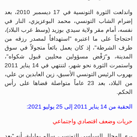
واندلعت الثورة التونسية في 17 ديسمبر 2010، بعد
إضرام الشاب التونسي، محمد البوعزيزي، النار في
نفسه، أمام مقر ولاية سيدي بوزيد (وسط غرب البلاد)،
احتجاجاً على ما اعتبره "استهدافاً لمصدر رزقه من
طرف الشرطة"، إذ كان يعمل بائعاً متجولاً في سوق
المدينة، و"رَفْض مسؤولين محليين قبول شكواه"،
واستمرت الثورة نحو شهر، لتنتهي في 14 يناير 2011
بهروب الرئيس التونسي الأسبق، زين العابدين بن علي،
من البلاد، بعد 23 عاماً متواصلة قضاها على رأس
الحكم.
الحقبة من 14 يناير 2011 إلى 25 يوليو 2021:
حريات وضعف اقتصادي واجتماعي
يرى المحلل السياسي التونسي، سالم بولبابة، أنه "بعد