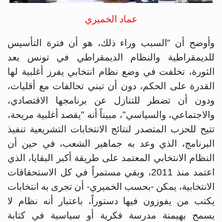
عماد الخميري
وأوضح أن "السبب وراء ذلك، هو أن فترة التأسيس
للديمقراطية والنظام الديمقراطي في تونس بعد
الثورة، تخلفت في وضع نظام انتخابي يفرز أغلبية لها
القدرة على الحكم، دون أن تبني تحالفات مع أقليات،
ودون أن تضطر للتنازل عن برنامجها الاقتصادي،
والاجتماعي، والسياسي"، مبيناً أنه "يقصد أغلبية مريحة،
تتيح للحزب المتصدر لنتائج الانتخابات التشريعية تنفيذ
البرنامج، الذي وعد به جماهير الشعب، في حين أن
النظام الانتخابي المعتمد على طريقة أكبر البقايا، الذي
اعتمد منذ 2011، وبقي مستمراً في كل الاستحقاقات
الانتخابية، يمكن -بحسب الخميري- أن تجرى به انتخابات
يكتب من يفوزون فيها دستوراً، باعتبار أنه نظام لا
يسمح بهيمنة مدرسة فكرية أو سياسية في كتابة