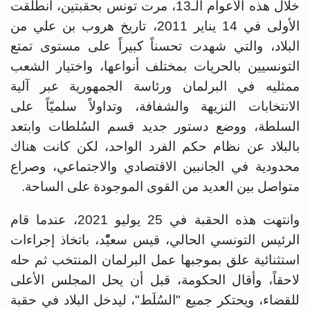
خلال هذه الأعوام الـ13، مرت تونس بحقبتين، انطلقت
الأولى في 14 يناير 2011، تاريخ هروب بن علي من
البلاد، والتي شهدت تحسناً كبيراً على مستوى تمتع
التونسيين بالحريات بمختلف أنواعها، واختيار الشعب
ممثليه في البرلمان ورئاسة الجمهورية عبر آلية
الانتخابات النزيهة والشفافة، وتداولاً سلميّاً على
السلطة، ووضع دستور جديد قسم السُلطات وابتعد
بالبلاد عن نظام حكم الفرد الواحد، لكن كانت هناك
محدودية في الجانبين الاقتصادي والاجتماعي، وصراع
متواصل بين العديد من القوى الموجودة على الساحة.
وانتهت هذه الحقبة في 25 يوليو 2021، عندما قام
الرئيس التونسي الحالي، قيس سعيّْد، باتخاذ إجراءات
استثنائية علق بموجبها عمل البرلمان المنتخب ثم حله
لاحقاً، وأقال الحكومة، قبل أن يحل المجلس الأعلى
للقضاء، ويحتكر جميع "السُلَط"، ليدخل البلاد في حقبة