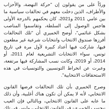
وردّاً على من يقولون إن "حركة النهضة، والأحزاب
والأطراف، الذين دخلت معهم في تحالفات سياسية ما
بين عامي 2011 و2021، كان يحكمهم بالدرجة الأولى
هاجس الوصول إلى السلطة، وتقاسموا المناصب
بشكل غنائمي"، أوضح الخميري أن "تلك التحالفات
أفرزها صندوق الانتخاب وانتخابات شرعية غير مطعون
فيها، شاركت فيها أعداد كبيرة لأول مرة في تاريخ
تونس، سواء الانتخابات التشريعية لعام 2011، أو
2014، أو 2019، وكانت نسب المشاركة فيها مرتفعة،
وعبرت عن انخراط التونسيين والتونسيات في هذه
الاستحقاقات الانتخابية".
وصرح الخميري بأن تلك التحالفات فرضها القانون
الانتخابي، لأنه لا يمكن أن تكون هناك أغلبية، وأن ذلك
ما عابه على القانون الانتخابي، وبالتالي فإن العيب
-بحسب الخميري- في القانون الانتخابي، وليس في تلك