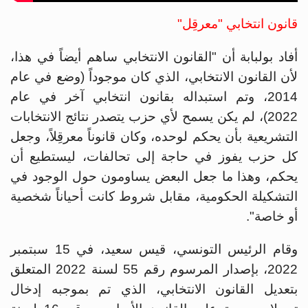
قانون انتخابي "معرقِل"
أفاد بولبابة أن "القانون الانتخابي ساهم أيضاً في هذا،
لأن القانون الانتخابي، الذي كان موجوداً (وضع في عام
2014، وتم استبداله بقانون انتخابي آخر في عام
2022)، لم يكن يسمح لأي حزب يتصدر نتائج الانتخابات
التشريعية بأن يحكم لوحده، وكان قانوناً معرقِلاً، وجعل
كل حزب يفوز في حاجة إلى تحالفات، ليستطيع أن
يحكم، وهذا ما جعل البعض يساومون حول الوجود في
التشكيلة الحكومية، مقابل شروط كانت أحياناً شخصية
أو خاصة".
وقام الرئيس التونسي، قيس سعيد، في 15 سبتمبر
2022، بإصدار المرسوم رقم 55 لسنة 2022 المتعلق
بتعديل القانون الانتخابي، الذي تم بموجبه إدخال