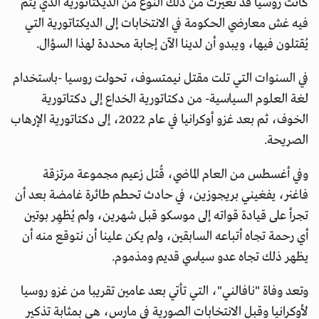
كانت روسيا قد تغيرت من ذلك النوع من الديكتاتورية الذي يتم
فيه غش معارضي الحكومة في الانتخابات إلى الديكتاتورية التي
يُقتلون فيها، ويبدو أن لدينا الآن إجابة محددة لهذا السؤال.
في السنوات التي تلت مقتل نيمتسوف، تحولت روسيا -باستخدام
لغة العلوم السياسية- من دكتاتورية الخداع إلى دكتاتورية
الخوف، ثم بعد غزو أوكرانيا في عام 2022، إلى دكتاتورية الإرهاب
الصريحة.
وفي أغسطس من العام الماضي، قُتل زعيم مجموعة مرتزقة
فاغنر، يفغيني بريجوزين، في حادث تحطم طائرة غامضة بعد أن
تجرأ على قيادة قواته إلى موسكو قبل شهرين، ولم يُظهِر بوتين
أي رحمة تجاه أتباعه السابقين، ولم يكن علينا أن نتوقع منه أن
يظهر ذلك تجاه عدو سياسي قديم ومذموم.
وتعد وفاة "نافالني"، التي تأتي بعد عامين تقريبا من غزو روسيا
لأوكرانيا وقبل الانتخابات الصورية في مارس، هي بمثابة تذكير