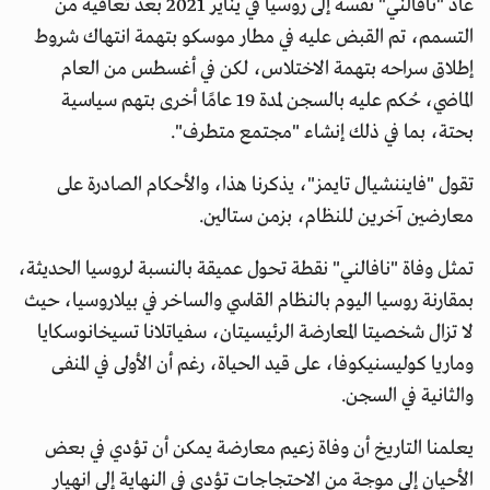
عاد "نافالني" نفسه إلى روسيا في يناير 2021 بعد تعافيه من
التسمم، تم القبض عليه في مطار موسكو بتهمة انتهاك شروط
إطلاق سراحه بتهمة الاختلاس، لكن في أغسطس من العام
الماضي، حُكم عليه بالسجن لمدة 19 عامًا أخرى بتهم سياسية
بحتة، بما في ذلك إنشاء "مجتمع متطرف".
تقول "فايننشيال تايمز"، يذكرنا هذا، والأحكام الصادرة على
معارضين آخرين للنظام، بزمن ستالين.
تمثل وفاة "نافالني" نقطة تحول عميقة بالنسبة لروسيا الحديثة،
بمقارنة روسيا اليوم بالنظام القاسي والساخر في بيلاروسيا، حيث
لا تزال شخصيتا المعارضة الرئيسيتان، سفياتلانا تسيخانوسكايا
وماريا كوليسنيكوفا، على قيد الحياة، رغم أن الأولى في المنفى
والثانية في السجن.
يعلمنا التاريخ أن وفاة زعيم معارضة يمكن أن تؤدي في بعض
الأحيان إلى موجة من الاحتجاجات تؤدي في النهاية إلى انهيار