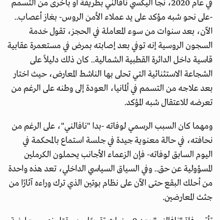
في عام 2020، نجا أليكسي نافالني بطريقة أو بأخرى من التسمم
-على نحو شبه مؤكد على يد عملاء الأمن الروس- بغاز أعصاب..
الآن، بعد سنوات من سوء المعاملة في الحجز، تقول خدمة
السجون الروسية إنه توفي بعد إصابته بمرض في مستعمرة عقابية
قاسية داخل الدائرة القطبية الشمالية.. كان ذلك دليلاً على
الشجاعة الاستثنائية التي تحلى بها الناشط المعارض، حيث اختار
بعد علاجه من التسمم في ألمانيا، العودة إلى وطنه على الرغم من
تعرضه للاعتقال شبه المؤكد.
ومهما كان السبب الرسمي لوفاته -بدا "نافالني"، على الرغم من
نحافته، في حالة معنوية جيدة في جلسة استماع بالمحكمة في
اليوم السابق لوفاته- فإن الزعماء الأجانب يحملون الكرملين
المسؤولية عن حق.. وفي السياق السياسي الداخلي، تعد هذه واحدة
من أحلك البقع حتى الآن على نظام بوتين الذي ترك وراءه آثارًا من
جثث المعارضين.