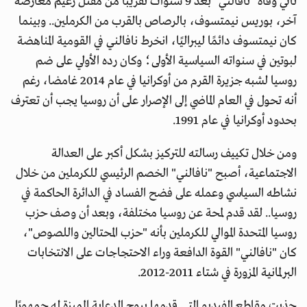
تأتي وفاة "نافالني" بعد 9 سنوات تقريبًا من مقتل زعيم معارضة
آخر، بوريس نيمتسوف، بالرصاص بالقرب من الكرملين.. وبينما
كان نيمتسوف دائمًا ليبراليًا، انخرط نافالني في القومية المناهضة
لبوتين في سنواته السياسية الأولى؛ وكان رده الأولي على ضم
روسيا لشبه جزيرة القرم من أوكرانيا في عام 2014 غامضا، رغم
أنه تحول في العام الماضي إلى الإصرار على أن روسيا يجب أن تعترف
بحدود أوكرانيا في عام 1991.
ومن خلال تكييف رسالته للتركيز بشكل أكبر على العدالة
الاجتماعية، أصبح "نافالني" الخصم الرئيسي للكرملين من خلال
نشاطه السياسي وعمله على فضح الفساد في الدائرة الحاكمة في
روسيا.. لقد قدم لمحة عن روسيا مختلفة، وبعد أن وصف حزب
روسيا المتحدة الموالي للكرملين بأنه "حزب المحتالين واللصوص"،
كان "نافالني" القوة الدافعة وراء الاحتجاجات على الانتخابات
البرلمانية المزورة في شتاء 2011-2012.
جذبت مقاطع الفيديو التي قدمها بروح الدعابة المميزة له جمهورًا