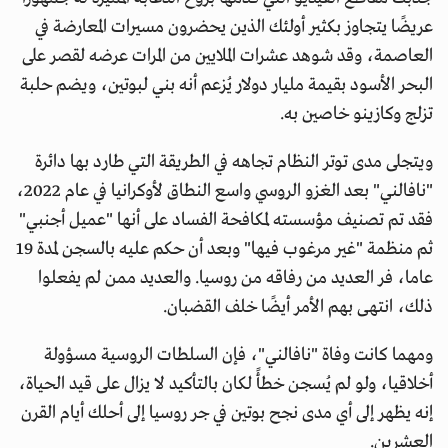
عريضًا يتجاوز بكثير أولئك الذين يحضرون مسيرات المعارضة في
العاصمة، وقد شوهد عشرات الملايين من المرات عرضه لقصر على
البحر الأسود بقيمة مليار دولار يُزعم أنه بني لبوتين، ويضم حلبة
تزلج وكازينو خاصين به.
ويتجلى مدى توتر النظام تجاهه في الطريقة التي طارد بها دائرة
"نافالني" بعد الغزو الروسي واسع النطاق لأوكرانيا في عام 2022،
فقد تم تصنيف مؤسسته لمكافحة الفساد على أنها "عميل أجنبي"
ثم منظمة "غير مرغوب فيها" وبعد أن حكم عليه بالسجن لمدة 19
عاما، فر العديد من رفاقه من روسيا. والعديد ممن لم يفعلوا
ذلك، انتهى بهم الأمر أيضًا خلف القضبان.
ومهما كانت وفاة "نافالني"، فإن السلطات الروسية مسؤولة
أخلاقيا، ولو لم يُسجن خطأً لكان بالتأكيد لا يزال على قيد الحياة،
إنه يظهر إلى أي مدى نجح بوتين في جر روسيا إلى أحلك أيام القرن
العشرين.