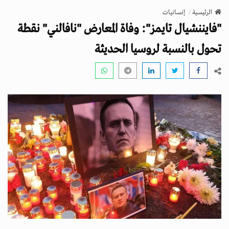
v
الرئيسية
إنسانيات
i
"فايننشيال تايمز": وفاة المعارض "نافالني" نقطة
g
a
تحول بالنسبة لروسيا الحديثة
t
i
o
n