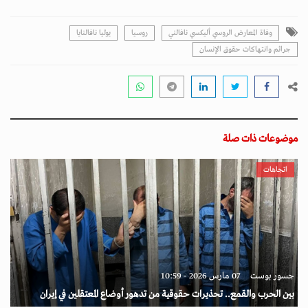
وفاة المعارض الروسي أليكسي نافالني
روسيا
يوليا نافالنايا
جرائم وانتهاكات حقوق الإنسان
موضوعات ذات صلة
اتجاهات
جسور بوست
07 مارس 2026 - 10:59
بين الحرب والقمع.. تحذيرات حقوقية من تدهور أوضاع المعتقلين في إيران