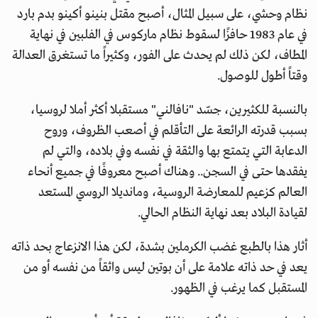
نظام وحشي، على سبيل المثال، أصبح مقتل بنينو أكينو بدم بارد
في عام 1983 حافزًا لسقوط نظام ماركوس في الفلبين في نهاية
المطاف، لكن ذلك لم يحدث على الفور، وكثيراً ما تستغرق العدالة
وقتاً أطول للوصول.
بالنسبة للكثيرين، جسّد "نافالني" مستقبلا أكثر أملا لروسيا،
بسبب قدرته الرائعة على التأقلم في أصعب الظروف، وروح
الدعابة التي يتمتع بها والثقة في نفسه وفي بلاده، والتي لم
يفقدها حتى في السجن.. وهناك أصبح معروفًا في جميع أنحاء
العالم كزعيم للمعارضة الروسية، ومانديلا الروسي المستعد
لقيادة البلاد بعد نهاية النظام الحالي.
أثار هذا بالطبع غضب الكرملين بشدة، لكن هذا الانزعاج بحد ذاته
يعد في حد ذاته علامة على أن بوتين ليس واثقاً من نفسه أو من
المستقبل كما يرغب في الظهور.