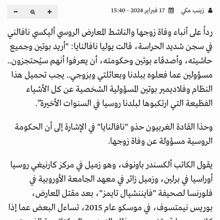
زينب مكي
17 فبراير 2024 - 15:40
رداً على أنباء وفاة زوجها والناشط المعارض الروسي أليكسي نافالني
في سجن شديد الحراسة، قالت يوليا نافالنايا: "أريد بوتين وجميع
حاشيته، وأصدقاء بوتين وحكومته، أن يعرفوا أنهم سيُحتجزون..
مسؤولين عما فعلوه ببلدنا وبعائلتي وبزوجي.. يجب تحميل هذا
النظام وفلاديمير بوتين المسؤولية الشخصية عن كل الأشياء
الفظيعة التي ارتكبوها لبلدنا روسيا في السنوات الأخيرة”.
وحذا القادة الغربيون حذو "نافالنايا" في الإشارة إلى أن الحكومة
الروسية مسؤولة عن وفاة زوجها.
يقول الكاتب ألكسندر باونوف، وهو زميل في مركز كارنيغي روسيا
أوراسيا في برلين، وزميل زائر في معهد الجامعة الأوروبية في
فلورنسا لصحيفة "فايننشيال تايمز"، بعد مقتل المعارض،
بوريس نيمتسوف، في موسكو عام 2015، تساءل البعض عما إذا