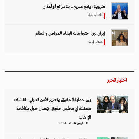
فنزويلا: واقع صريح.. بلا ذرائع أو أعذار
إياد أبو شقرا
إيران بين احتجاجات البقاء للمواطن والنظام
هدى رؤوف
اختيار المحرر
بين حماية الحقوق وتعزيز الأمن الدولي.. نقاشات
معمّقة في مجلس حقوق الإنسان حول مكافحة
الإرهاب
11 مارس 2026 - 09:30