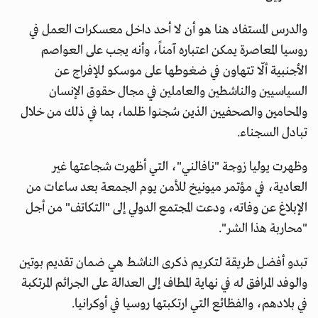
والدرس المستفاد هنا هو أن لا أحد داخل معسكرات العمل في
روسيا المعاصرة يمكن اعتباره آمناً، وأنه يجب على العواصم
الأجنبية ألّا تتهاون في ضغوطها على موسكو للإفراج عن
السياسيين والناشطين والعاملين في مجال حقوق الإنسان
والمحامين والصحفيين الذين سُجنوا ظلما، بما في ذلك من خلال
تبادل السجناء.
وظهرت يوليا زوجة "نافالني"، التي أظهرت شجاعتها غير
العادية، في مؤتمر ميونيخ للأمن يوم الجمعة بعد ساعات من
الإبلاغ عن وفاته، ودعت المجتمع الدولي إلى "التكاتف" من أجل
"محاربة هذا الشر".
تبدو أفضل طريقة لتكريم ذكرى الناشط هي ضمان تقديم بوتين
والوفد المرافق له في نهاية المطاف إلى العدالة على الجرائم المرتكبة
في بلادهم، والفظائع التي ارتكبتها روسيا في أوكرانيا.