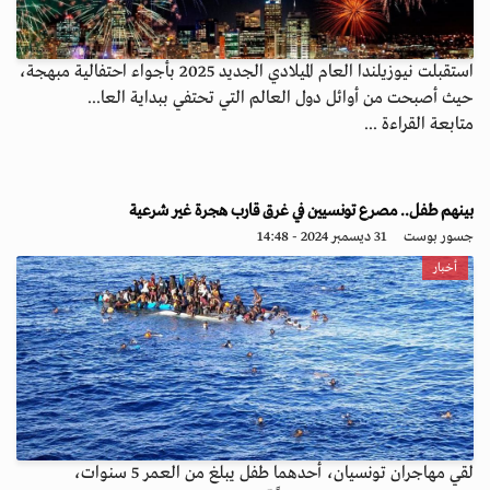
استقبلت نيوزيلندا العام الميلادي الجديد 2025 بأجواء احتفالية مبهجة،
حيث أصبحت من أوائل دول العالم التي تحتفي ببداية العا...
متابعة القراءة ...
بينهم طفل.. مصرع تونسيين في غرق قارب هجرة غير شرعية
جسور بوست
31 ديسمبر 2024 - 14:48
أخبار
لقي مهاجران تونسيان، أحدهما طفل يبلغ من العمر 5 سنوات،