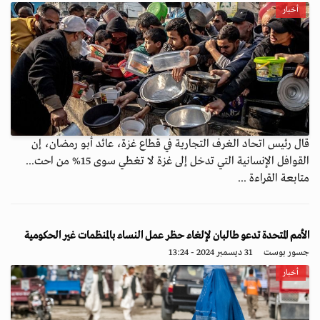
أخبار
قال رئيس اتحاد الغرف التجارية في قطاع غزة، عائد أبو رمضان، إن
القوافل الإنسانية التي تدخل إلى غزة لا تغطي سوى 15% من احت...
متابعة القراءة ...
الأمم المتحدة تدعو طالبان لإلغاء حظر عمل النساء بالمنظمات غير الحكومية
جسور بوست
31 ديسمبر 2024 - 13:24
أخبار