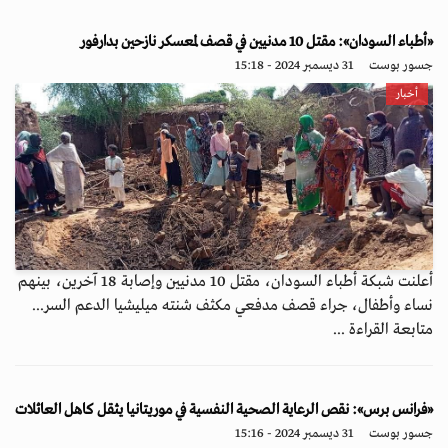
«أطباء السودان»: مقتل 10 مدنيين في قصف لمعسكر نازحين بدارفور
جسور بوست
31 ديسمبر 2024 - 15:18
أخبار
أعلنت شبكة أطباء السودان، مقتل 10 مدنيين وإصابة 18 آخرين، بينهم
نساء وأطفال، جراء قصف مدفعي مكثف شنته ميليشيا الدعم السر...
متابعة القراءة ...
«فرانس برس»: نقص الرعاية الصحية النفسية في موريتانيا يثقل كاهل العائلات
جسور بوست
31 ديسمبر 2024 - 15:16