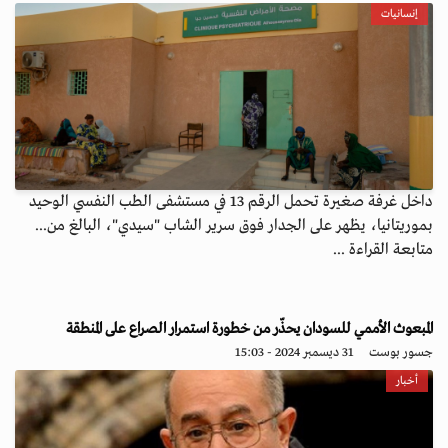
إنسانيات
داخل غرفة صغيرة تحمل الرقم 13 في مستشفى الطب النفسي الوحيد
بموريتانيا، يظهر على الجدار فوق سرير الشاب "سيدي"، البالغ من...
متابعة القراءة ...
المبعوث الأممي للسودان يحذّر من خطورة استمرار الصراع على المنطقة
جسور بوست
31 ديسمبر 2024 - 15:03
أخبار