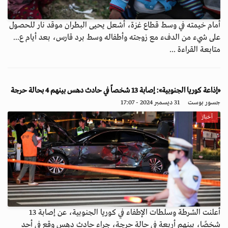
أمام خيمته في وسط قطاع غزة، أشعل يحيى البطران موقد نار للحصول
على شيء من الدفء مع زوجته وأطفاله وسط برد قارس، بعد أيام ع...
متابعة القراءة ...
«إذاعة كوريا الجنوبية»: إصابة 13 شخصاً في حادث دهس بينهم 4 بحالة حرجة
جسور بوست
31 ديسمبر 2024 - 17:07
أخبار
أعلنت الشرطة وسلطات الإطفاء في كوريا الجنوبية، عن إصابة 13
شخصًا، بينهم أربعة في حالة حرجة، جراء حادث دهس وقع في أحد