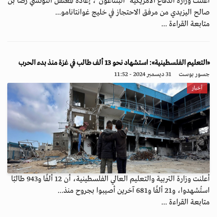
أعلنت وزارة الدفاع الأمريكية "البنتاغون"، إعادة المعتقل التونسي رضا بن
صالح اليزيدي من مرفق الاحتجاز في خليج غوانتانامو...
متابعة القراءة ...
«التعليم الفلسطينية»: استشهاد نحو 13 ألف طالب في غزة منذ بدء الحرب
جسور بوست
31 ديسمبر 2024 - 11:52
أخبار
أعلنت وزارة التربية والتعليم العالي الفلسطينية، أن 12 ألفًا و943 طالبًا
استُشهدوا، و21 ألفًا و681 آخرين أصيبوا بجروح منذ...
متابعة القراءة ...