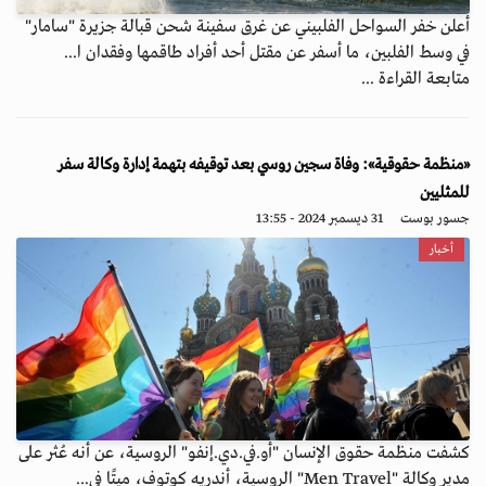
أعلن خفر السواحل الفلبيني عن غرق سفينة شحن قبالة جزيرة "سامار"
في وسط الفلبين، ما أسفر عن مقتل أحد أفراد طاقمها وفقدان ا...
متابعة القراءة ...
«منظمة حقوقية»: وفاة سجين روسي بعد توقيفه بتهمة إدارة وكالة سفر
للمثليين
جسور بوست
31 ديسمبر 2024 - 13:55
أخبار
كشفت منظمة حقوق الإنسان "أو.في.دي.إنفو" الروسية، عن أنه عُثر على
مدير وكالة "Men Travel" الروسية، أندريه كوتوف، ميتًا في...