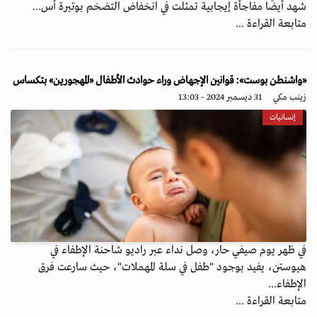
شهد أيضًا مفاجأة إيجابية تمثلت في انخفاض التضخم بوتيرة أس...
متابعة القراءة ...
«واشنطن بوست»: قوانين الإجهاض وراء حوادث الأطفال «المهجورين» بتكساس
زينب مكي
31 ديسمبر 2024 - 13:03
إنسانيات
في ظهر يوم صيفي حار، وصل نداء عبر راديو شاحنة الإطفاء في
هيوستن، يفيد بوجود "طفل في سلة المهملات"، حيث سارعت فرق
الإطفاء...
متابعة القراءة ...