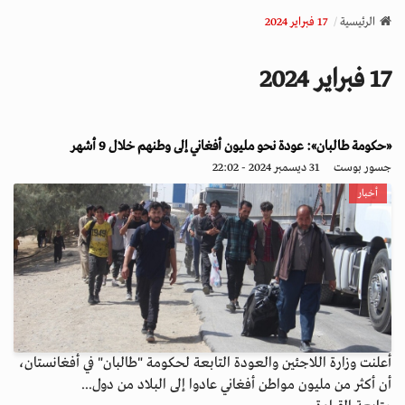
v
الرئيسية
17 فبراير 2024
i
g
17 فبراير 2024
a
t
i
o
«حكومة طالبان»: عودة نحو مليون أفغاني إلى وطنهم خلال 9 أشهر
n
جسور بوست
31 ديسمبر 2024 - 22:02
أخبار
أعلنت وزارة اللاجئين والعودة التابعة لحكومة "طالبان" في أفغانستان،
أن أكثر من مليون مواطن أفغاني عادوا إلى البلاد من دول...