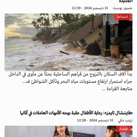
الجديدة
جسور بوست
31 ديسمبر 2024 - 12:39
استدامة
بدأ آلاف السكان بالنزوح من قراهم الساحلية بحثاً عن مأوى في الداخل
جراء استمرار ارتفاع مستويات مياه البحر وتآكل الشواطئ ف...
متابعة القراءة ...
«فايننشال تايمز»: رعاية الأطفال عقبة بوجه الأمهات العاملات في ألمانيا
زينب مكي
31 ديسمبر 2024 - 12:28
اقتصاد