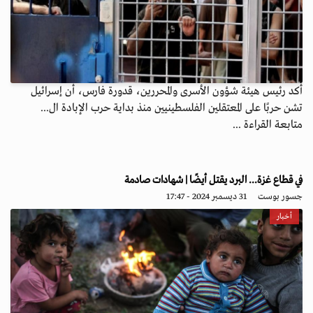
أكد رئيس هيئة شؤون الأسرى والمحررين، قدورة فارس، أن إسرائيل
تشن حربًا على المعتقلين الفلسطينيين منذ بداية حرب الإبادة ال...
متابعة القراءة ...
في قطاع غزة... البرد يقتل أيضًا | شهادات صادمة
جسور بوست
31 ديسمبر 2024 - 17:47
أخبار