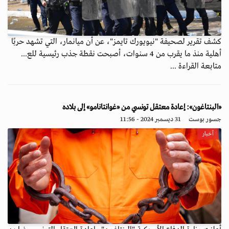
كشف تقرير لصحيفة "نيويورك تايمز"، عن أن ميانمار، التي تشهد حربًا
أهلية منذ ما يقرب من 4 سنوات، أصبحت نقطة جذب رئيسية للع...
متابعة القراءة ...
«البنتاغون»: إعادة معتقل تونسي من «غوانتانامو» إلى بلاده
جسور بوست
31 ديسمبر 2024 - 11:56
أخبار