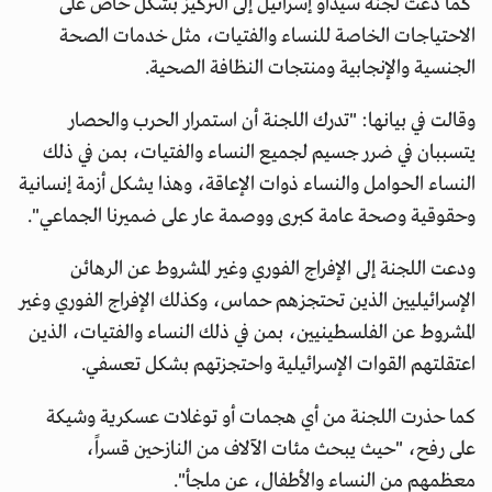
كما دعت لجنة سيداو إسرائيل إلى التركيز بشكل خاص على
الاحتياجات الخاصة للنساء والفتيات، مثل خدمات الصحة
الجنسية والإنجابية ومنتجات النظافة الصحية.
وقالت في بيانها: "تدرك اللجنة أن استمرار الحرب والحصار
يتسببان في ضرر جسيم لجميع النساء والفتيات، بمن في ذلك
النساء الحوامل والنساء ذوات الإعاقة، وهذا يشكل أزمة إنسانية
وحقوقية وصحة عامة كبرى ووصمة عار على ضميرنا الجماعي".
ودعت اللجنة إلى الإفراج الفوري وغير المشروط عن الرهائن
الإسرائيليين الذين تحتجزهم حماس، وكذلك الإفراج الفوري وغير
المشروط عن الفلسطينيين، بمن في ذلك النساء والفتيات، الذين
اعتقلتهم القوات الإسرائيلية واحتجزتهم بشكل تعسفي.
كما حذرت اللجنة من أي هجمات أو توغلات عسكرية وشيكة
على رفح، "حيث يبحث مئات الآلاف من النازحين قسراً،
معظمهم من النساء والأطفال، عن ملجأ".