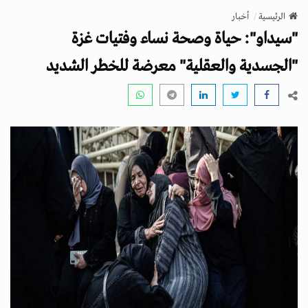
v
الرئيسية
أخبار
i
"سيداو": حياة وصحة نساء وفتيات غزة
g
a
"الجسدية والعقلية" معرضة للخطر الشديد
t
i
o
n