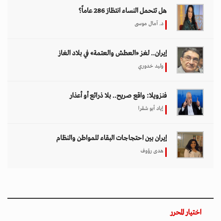
هل تتحمل النساء انتظارَ 286 عاماً؟
د. آمال موسى
إيران.. لغز «العطش والعتمة» في بلاد الغاز
وليد خدوري
فنزويلا: واقع صريح.. بلا ذرائع أو أعذار
إياد أبو شقرا
إيران بين احتجاجات البقاء للمواطن والنظام
هدى رؤوف
اختيار المحرر