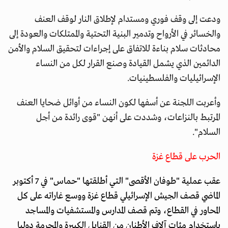
ودعت إلى وقف فوري ومستدام لإطلاق النار لوقف العنف
والخسائر في الأرواح وتدمير البنية التحتية والممتلكات والعودة إلى
محادثات سلام بناءة للاتفاق على إجراءات لتحقيق السلام والأمن
الدائمين الذي يشمل القيادة وصنع القرار لكل من النساء
الإسرائيليات والفلسطينيات.
وأعربت اللجنة عن أسفها لكون النساء من أوائل ضحايا العنف
المرتبط بالنزاعات، وشددت على أنهن "قوى رائدة من أجل
السلام".
الحرب على قطاع غزة
عقب عملية "طوفان الأقصى" التي أطلقتها "حماس" في 7 أكتوبر
الماضي قصف الجيش الإسرائيلي قطاع غزة ووسع غاراته على كل
المحاور في القطاع، وتم قصف المدارس والمستشفيات والمساجد
باستخدام مئات آلاف الأطنان من القنابل الكبيرة والمحرمة دوليا