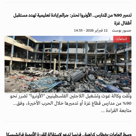
تدمير 90% من المدارس.. الأونروا تحذر: جرائم إبادة تعليمية تهدد مستقبل
أطفال غزة
جسور بوست
12 فبراير 2026 - 14:55
اتجاهات
وثّقت وكالة غوث وتشغيل اللاجئين الفلسطينيين "الأونروا" تضرر نحو
90% من مدارس قطاع غزة أو تدميرها خلال الحرب الأخيرة، وفق...
متابعة القراءة ...
وسط اتهامات بخطاب كراهية.. فرنسا تدعو لاستقالة المقررة الأممية فرانشيسكا