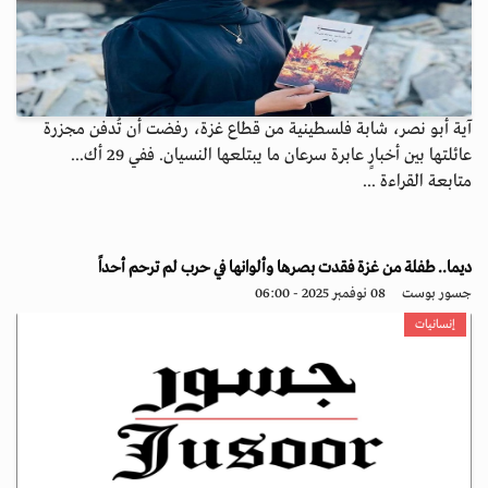
آية أبو نصر، شابة فلسطينية من قطاع غزة، رفضت أن تُدفن مجزرة
عائلتها بين أخبارٍ عابرة سرعان ما يبتلعها النسيان. ففي 29 أك...
متابعة القراءة ...
ديما.. طفلة من غزة فقدت بصرها وألوانها في حرب لم ترحم أحداً
جسور بوست
08 نوفمبر 2025 - 06:00
إنسانيات