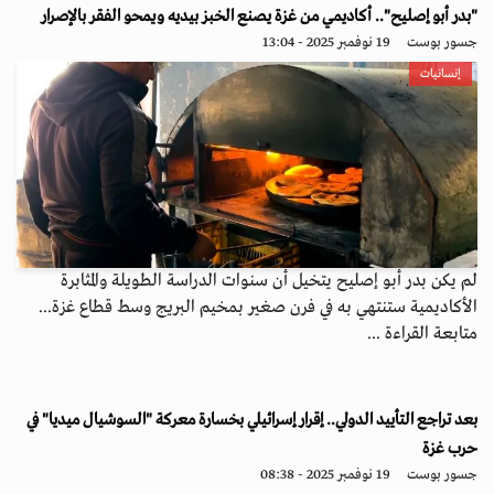
"بدر أبو إصليح".. أكاديمي من غزة يصنع الخبز بيديه ويمحو الفقر بالإصرار
جسور بوست
19 نوفمبر 2025 - 13:04
إنسانيات
لم يكن بدر أبو إصليح يتخيل أن سنوات الدراسة الطويلة والمثابرة
الأكاديمية ستنتهي به في فرن صغير بمخيم البريج وسط قطاع غزة...
متابعة القراءة ...
بعد تراجع التأييد الدولي.. إقرار إسرائيلي بخسارة معركة "السوشيال ميديا" في
حرب غزة
جسور بوست
19 نوفمبر 2025 - 08:38