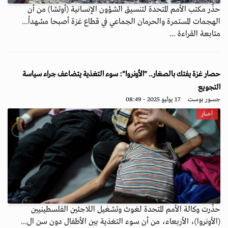
حذّر مكتب الأمم المتحدة لتنسيق الشؤون الإنسانية (أوتشا) من أن
الهجمات المستمرة والحرمان الجماعي في قطاع غزة أصبحا مشهداً...
متابعة القراءة ...
حصار غزة يفتك بالصغار.. "الأونروا": سوء التغذية يتضاعف جراء سياسة
التجويع
جسور بوست
17 يوليو 2025 - 08:49
أخبار
حذّرت وكالة الأمم المتحدة لغوث وتشغيل اللاجئين الفلسطينيين
(الأونروا)، الأربعاء، من أن سوء التغذية بين الأطفال دون سن ال...