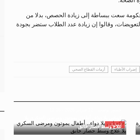
ة الصحة.
حكومة سعت ببساطة إلى زيادة الحصص، بدلا من
تعويضات، وقالوا إن زيادة عدد الطلاب ستضر بجودة
إضراب الأطباء
أزمات القطاع الصحي
جسور بوست
12 فبراير 2026 - 11:35
كوباني بلا دواء.. أطفال يموتون ومرضى السكري بلا
إنسانيات
علاج وسط حصار خانق