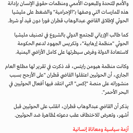
والأمم المتحدة والمبعوث الأممي ومنظمات حقوق الإنسان بإدانة
هذه الممارسات التي وصفها بـ"الإجرامية" والضغط على مليشيا
الحوثي لإطلاق القاضي عبدالوهاب قطران فورا دون قيد أو شرط.
كما طالب الإرياني المجتمع الدولي بالشروع في تصنيف مليشيا
الحوثي "منظمة إرهابية"، وتكريس الجهود لدعم الحكومة
لاستعادة الدولة وفرض سيطرتها على كامل الأراضي اليمنية.
وكانت منظمة هيومن رايتس، قد ذكرت في تقرير لها مطلع العام
الجاري، أن الحوثيين اعتقلوا القاضي قطران "على الأرجح بسبب
منشوراته على منصة "إكس" التي انتقد فيها أفعال الحوثيين في
البحر الأحمر".
يذكر أن القاضي عبدالوهاب قطران، انقلب على الحوثيين قبل
أشهر، وتعرض للاختطاف عقب دعوته لمظاهرة ضد الحوثيين.
أزمة سياسية ومعاناة إنسانية