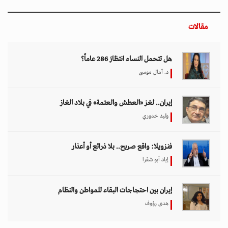
مقالات
هل تتحمل النساء انتظارَ 286 عاماً؟
د. آمال موسى
إيران.. لغز «العطش والعتمة» في بلاد الغاز
وليد خدوري
فنزويلا: واقع صريح.. بلا ذرائع أو أعذار
إياد أبو شقرا
إيران بين احتجاجات البقاء للمواطن والنظام
هدى رؤوف