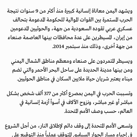
ويشهد اليمن معاناة إنسانية كبيرة منذ أكثر من 9 سنوات نتيجة
الحرب المستمرة بين القوات الموالية للحكومة المدعومة بتحالف
عسكري عربي تقوده السعودية من جهة، والحوثيين المدعومين
من إيران، المسيطرين على عدة محافظات بينها العاصمة صنعاء
من جهة أخرى، وذلك منذ سبتمبر 2014.
ويسيطر المتمردون على صنعاء ومعظم مناطق الشمال اليمني
ومن بينها مدينة الحديدة على ساحل البحر الأحمر والتي تضم
ميناء يعتبر شريان حياة ملايين السكان في مناطق الحوثيين.
وتسببت الحرب في اليمن بمصرع أكثر من 377 ألف شخص بشكل
مباشر أو غير مباشر، ونزوح الآلاف في أسوأ أزمة إنسانية في
العالم، حسب وصف الأمم المتحدة.
وتسعى الأمم المتحدة إلى وقف دائم لإطلاق النار، من أجل الشروع
في إحياء مسار الحوار السياسي المتوقف عملياً منذ التوقيع على