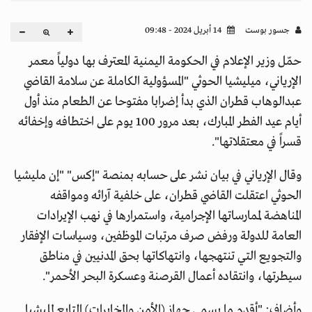
جسور بوست
14 أبريل 2024 - 09:48
حمّل وزير الإعلام في الحكومة اليمنية المعترف بها دولياً معمر
الإرياني، ميليشيا الحوثي "المسؤولية الكاملة عن سلامة القاضي
عبدالوهاب قطران الذي بدأ إضرابا مفتوحا عن الطعام منذ أول
أيام عيد الفطر المبارك، بعد مرور 100 يوم على اختطافه وإخفائه
قسراً في معتقلاتها".
وقال الإرياني في بيان نشر على حسابه بمنصة "إكس" "إن مليشيا
الحوثي اعتقلت القاضي قطران، على خلفية آرائه ومواقفه
المناهضة لممارساتها الإجرامية، واستمرارها في نهب الإيرادات
العامة للدولة ورفض صرف مرتبات الموظفين، وسياسات الإفقار
والتجويع التي تنتهجها، وانتهاكاتها بحق المدنيين في مناطق
سيطرتها، وانتقاده أعمال القرصنة وعسكرة البحر الأحمر‏".
وأضاف: "أقدم ما يسمى جهاز (الأمن والمخابرات) التابع لمليشيا