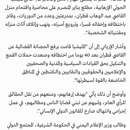
الحوثي الإرهابية، مطلع يناير المنصرم على محاصرة واقتحام منزل
القاضي عبد الوهاب قطران، بمدرعتين وعدد من الدوريات، وقام
باختطافه وإخفائه قسرا، وترويع أسرته، ونهب وإتلاف أثاث منزله
ومقتنياته الشخصية".
وأشار الإرياني إلى أن "المليشيا قامت برفع الحصانة القضائية عن
القاضي قطران بعد 40 يوما من اختطافه وصعدت حملات القمع
والتنكيل بحق القيادات السياسية والمدنية والصحفيين
والإعلاميين والحقوقيين والنقابيين والناشطين في المناطق
الخاضعة بالقوة لسيطرتها".
وأوضح أن ذلك يأتي "بهدف إرهابهم، ومنعهم من نقل الحقائق
للرأي العام، وثنيهم عن تبني قضايا الناس ومطالبهم، في عمل
إجرامي وانتهاك صارخ للقانون الدولي الإنساني".
وطالب وزير الإعلام اليمني في الحكومة الشرعية، المجتمع الدولي