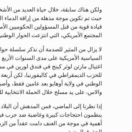
ولكن هناك سابقة، خلال حياة العديد من الأشخ
حيث تم تكوين موجة مذهلة من إراقة الدماء ا
قيادة قوية من قبل المسؤولين الحكوميين الأم
المجتمع الأمريكي، التي انتزعت الحوار الوط
لا يزال من المثير للصدمة أن نذكر سلسلة حواد
اغتيال مارتن لوثر كينج في فندق لورين في ممف
للحزب الديمقراطي في كاليفورنيا، لكن أربعة
الوطني في ولاية أوهايو بعد عامين فقط، وأصي
والاس، على يد مسلح خلال الحملة الانتخابية للح
إذا نظرنا إلى الماضي، فمن المدهش أن البلاد 
ينظمون احتجاجات كبيرة وغاضبة ضد حرب فيتنام
أهمية في موجة من العنف دامت عقداً من الز
الحقوق المدنية.