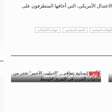
لاعتدال الأمريكي، التي أخافها المتطرفون على
الولايات المتحدة
العنف السياسي
حوادث الاغتيالات
جسور بوست
03 مارس 2026 - 14:29
أزمة إنسانية تتفاقم… "الصليب الأحمر" تحذر من
أخبار
تداعيات الحرب في الشرق الأوسط