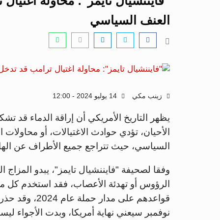
"فايننشيال تايمز": محاولة اغتيال
العنف السياسي
زينب مكي
14 يوليو 2024 - 12:00
يظهر التاريخ الأمريكي أن إراقة الدماء قد تش
الأحيان، تؤدي حوادث الاغتيالات، أو محاولات 
السياسي، حيث تتراجع جميع الأطراف عن الهاوية
وفقا لصحيفة "فايننشيال تايمز"، يبدو المزاج ا
الرؤوس أو تهدئة الأعصاب، فقد استخدم كل من
قواعدهم على مد
نوفمبر سيعني نهاية أمريكا، وبدت الأجواء ليست 