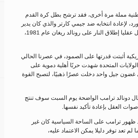
 السياسة الوطنية مملة مرة أخرى، فقد ترشح بطل كرة القدم
رد، لإعادة انتخابه ضد جيمي كارتر والذي كان يدير
مزرعة للفول السوداني، كما حاول مسلح مختل عقليا إطلاق النار على رونالد ريغان عام 1981،
ريكية أثبتت قدرتها على الصمود، في عصرنا الحالي
لولايات المتحدة شهدت حربًا أهلية دموية على
 غضون جيل واحد دخلت عصرًا ذهبيًا، لتصبح القوة
يال دونالد ترامب الواضحة يوم السبت سوف تنتج
وات العقل بإعادة تأكيد نفسها.
ذ ظهور ترامب على الساحة السياسية كان غير
لم تعد توفر دليلا يمكن الاعتماد عليه،