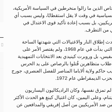
اص الذين ما زالوا منخرطين في السياسة الأمريكية،
لسياسية في وقت لا يقل استقطابًا، وليس بسبب أي
ريكيين، بل بسبب إعادة تأكيد قوى الاعتدال في
ني من التطرف.
ث إطلاق النار والاغتيالات التي شهدتها الساحة
السياسية الأمريكية على مدى السنوات الأربع التي بدأت في عام 1968، ولم يقتصر الأمر على
يس، بل وروبرت كينيدي بعد الانتخابات التمهيدية
 طلاب متظاهرين قُتلوا بالرصاص على يد الحرس
ب حاكم ولاية ألاباما المناصر للفصل العنصري، جورج
زب الديمقراطي عام 1972.
لم تمزق نفسها، وكان الراديكاليون اليساريون
، وعلى اليمين، كان اغتيال كينغ هو الحدث الأكثر
من ضد الأمريكيين من أصل إفريقي والمدافعين عن