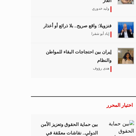
الغاز
وليد خدوري
فنزويلا: واقع صريح.. بلا ذرائع أو أعذار
إياد أبو شقرا
إيران بين احتجاجات البقاء للمواطن
والنظام
هدى رؤوف
اختيار المحرر
بين حماية الحقوق وتعزيز الأمن
الدولي.. نقاشات معمّقة في