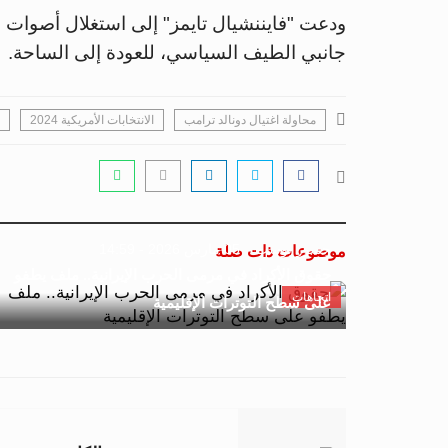
ودعت "فايننشيال تايمز" إلى استغلال أصوات ا
جانبي الطيف السياسي، للعودة إلى الساحة.
محاولة اغتيال دونالد ترامب
الانتخابات الأمريكية 2024
جسور بوست
05 مارس 2026 - 14:59
موضوعات ذات صلة
حقوق الأكراد في مرمى الحرب الإيرانية.. ملف يطفو
اتجاهات
على سطح التوترات الإقليمية