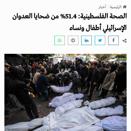
v
الرئيسية
أخبار
i
الصحة الفلسطينية: 51.4% من ضحايا العدوان
g
a
الإسرائيلي أطفال ونساء
t
i
o
n