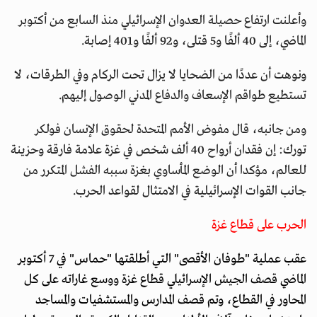
وأعلنت ارتفاع حصيلة العدوان الإسرائيلي منذ السابع من أكتوبر
الماضي، إلى 40 ألفًا و5 قتلى، و92 ألفًا و401 إصابة.
ونوهت أن عددًا من الضحايا لا يزال تحت الركام وفي الطرقات، لا
تستطيع طواقم الإسعاف والدفاع المدني الوصول إليهم.
ومن جانبه، قال مفوض الأمم المتحدة لحقوق الإنسان فولكر
تورك: إن فقدان أرواح 40 ألف شخص في غزة علامة فارقة وحزينة
للعالم، مؤكدا أن الوضع المأساوي بغزة سببه الفشل المتكرر من
جانب القوات الإسرائيلية في الامتثال لقواعد الحرب.
الحرب على قطاع غزة
عقب عملية "طوفان الأقصى" التي أطلقتها "حماس" في 7 أكتوبر
الماضي قصف الجيش الإسرائيلي قطاع غزة ووسع غاراته على كل
المحاور في القطاع، وتم قصف المدارس والمستشفيات والمساجد