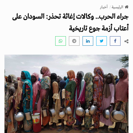
v
الرئيسية
أخبار
i
جراء الحرب.. وكالات إغاثة تحذر: السودان على
g
a
أعتاب أزمة جوع تاريخية
t
i
o
n