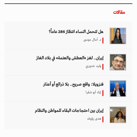
مقالات
هل تتحمل النساء انتظارَ 286 عاماً؟
د. آمال موسى
إيران.. لغز «العطش والعتمة» في بلاد الغاز
وليد خدوري
فنزويلا: واقع صريح.. بلا ذرائع أو أعذار
إياد أبو شقرا
إيران بين احتجاجات البقاء للمواطن والنظام
هدى رؤوف