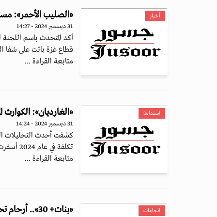
«الصليب الأحمر»: مست
أخبار
31 ديسمبر 2024 - 14:27
أكد المتحدث باسم اللجنة
قطاع غزة باتت على شفا الان
متابعة القراءة ...
«الغارديان»: الكوارث المناخية تكبّ
استدامة
31 ديسمبر 2024 - 14:24
كشفت أحدث التحليلات السن
تكلفة في عام 2024 أسفرت عن خسائر...
متابعة القراءة ...
«بنات+ 30».. أرحام تحت الوصاية وجه آخر للتمييز في مصر
اتجاهات