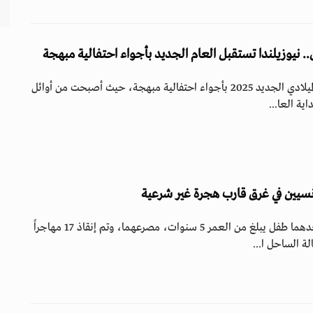
.. نيوزيلندا تستقبل العام الجديد بأجواء احتفالية مبهجة
استقبلت نيوزيلندا العام الميلادي الجديد 2025 بأجواء احتفالية مبهجة، حيث أصبحت من أوائل
ية العا...
سيين في غرق قارب هجرة غير شرعية
لقي مهاجران تونسيان، أحدهما طفل يبلغ من العمر 5 سنوات، مصرعهما، وتم إنقاذ 17 مهاجراً
ة الساحل ا...