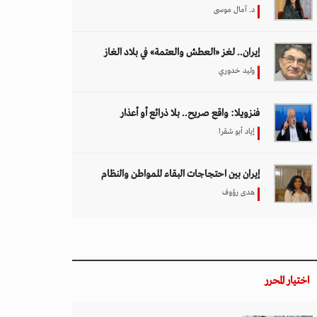
د. آمال موسى
إيران.. لغز «العطش والعتمة» في بلاد الغاز
وليد خدوري
فنزويلا: واقع صريح.. بلا ذرائع أو أعذار
إياد أبو شقرا
إيران بين احتجاجات البقاء للمواطن والنظام
هدى رؤوف
اختيار المحرر