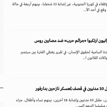
أعلنت الشرطة وسلطات الإطفاء في كوريا الجنوبية، عن إصابة 13 شخصًا، بينهم أربعة في حالة
 في أحد الأ...
رانيون ارتكبوا «جرائم حرب» ضد مصابين روس
دة السامية لحقوق الإنسان، في تقرير يغطي الفترة بين سبتمبر
ارفور
أعلنت شبكة أطباء السودان، مقتل 10 مدنيين وإصابة 18 آخرين، بينهم نساء وأطفال، جراء
ليشيا الدعم السر...