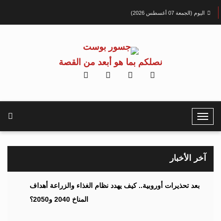
اليوم (الجمعة 07 أغسطس 2026)
نصلكم بما هو أبعد من القصة
T
o
g
g
آخر الأخبار
l
e
بعد تحذيرات أوروبية.. كيف يهدد نظام الغذاء والزراعة أهداف
N
المناخ 2040 و2050؟
a
v