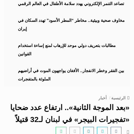
i
تصاعد التنمر الإلكتروني يهدد سلامة الأطفال في العالم الرقمي
g
a
مخاوف صحية وبيئية.. مخاطر “المطر الأسود” تهدد السكان في
t
إيران
i
o
n
مطالبات بتعريف دولي موحد للإرهاب لمنع إساءة استخدام
القوانين
بين الفقر وخطر الانفجار.. الأفغان يواجهون الموت في أراضيهم
الملوثة بالمتفجرات
الرئيسية
أخبار
«بعد الموجة الثانية».. ارتفاع عدد ضحايا
«تفجيرات البيجر» في لبنان لـ32 قتيلاً