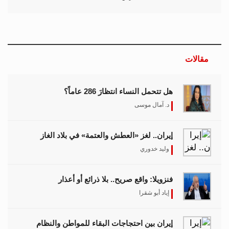
مقالات
هل تتحمل النساء انتظارَ 286 عاماً؟
د. آمال موسى
إيران.. لغز «العطش والعتمة» في بلاد الغاز
وليد خدوري
فنزويلا: واقع صريح.. بلا ذرائع أو أعذار
إياد أبو شقرا
إيران بين احتجاجات البقاء للمواطن والنظام