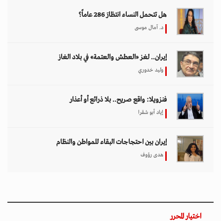
هل تتحمل النساء انتظارَ 286 عاماً؟
د. آمال موسى
إيران.. لغز «العطش والعتمة» في بلاد الغاز
وليد خدوري
فنزويلا: واقع صريح.. بلا ذرائع أو أعذار
إياد أبو شقرا
إيران بين احتجاجات البقاء للمواطن والنظام
هدى رؤوف
اختيار المحرر