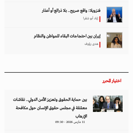
فنزويلا: واقع صريح.. بلا ذرائع أو أعذار
إياد أبو شقرا
إيران بين احتجاجات البقاء للمواطن والنظام
هدى رؤوف
اختيار المحرر
بين حماية الحقوق وتعزيز الأمن الدولي.. نقاشات
معمّقة في مجلس حقوق الإنسان حول مكافحة
الإرهاب
11 مارس 2026 - 09:30