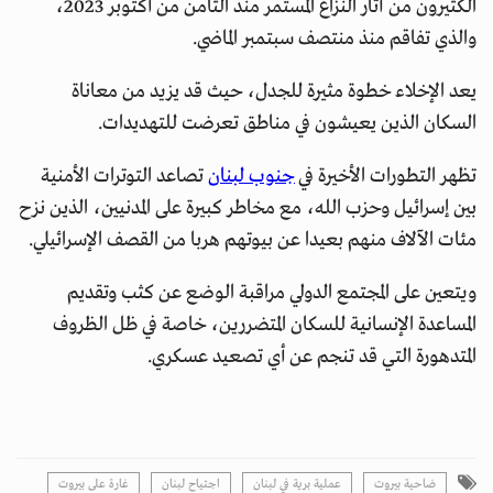
الكثيرون من آثار النزاع المستمر منذ الثامن من أكتوبر 2023،
والذي تفاقم منذ منتصف سبتمبر الماضي.
يعد الإخلاء خطوة مثيرة للجدل، حيث قد يزيد من معاناة
السكان الذين يعيشون في مناطق تعرضت للتهديدات.
تظهر التطورات الأخيرة في
جنوب لبنان
تصاعد التوترات الأمنية
بين إسرائيل وحزب الله، مع مخاطر كبيرة على المدنيين، الذين نزح
مئات الآلاف منهم بعيدا عن بيوتهم هربا من القصف الإسرائيلي.
ويتعين على المجتمع الدولي مراقبة الوضع عن كثب وتقديم
المساعدة الإنسانية للسكان المتضررين، خاصة في ظل الظروف
المتدهورة التي قد تنجم عن أي تصعيد عسكري.
ضاحية بيروت
عملية برية في لبنان
اجتياح لبنان
غارة على بيروت