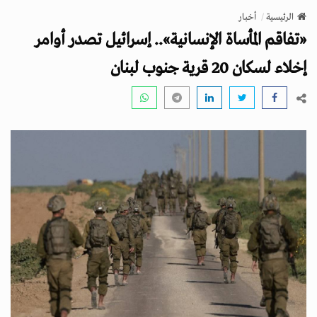
v
الرئيسية
أخبار
i
«تفاقم المأساة الإنسانية».. إسرائيل تصدر أوامر
g
a
إخلاء لسكان 20 قرية جنوب لبنان
t
i
o
n