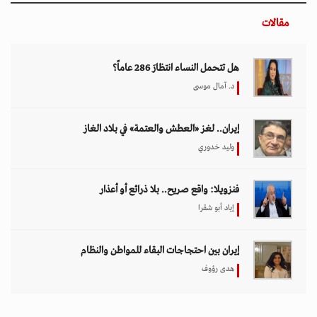
مقالات
هل تتحمل النساء انتظارَ 286 عاماً؟
د. آمال موسى
إيران.. لغز «العطش والعتمة» في بلاد الغاز
وليد خدوري
فنزويلا: واقع صريح.. بلا ذرائع أو أعذار
إياد أبو شقرا
إيران بين احتجاجات البقاء للمواطن والنظام
هدى رؤوف