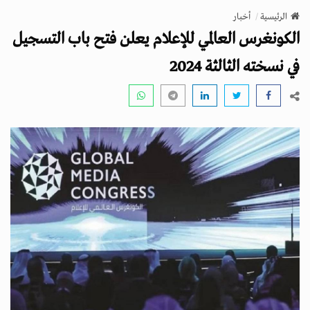
v
الرئيسية
أخبار
i
الكونغرس العالمي للإعلام يعلن فتح باب التسجيل
g
a
في نسخته الثالثة 2024
t
i
o
n