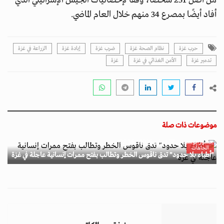
من أصل 251 شخصًا، وفقًا لإحصائيات الجيش الإسرائيلي الذي
أفاد أيضًا بمصرع 34 منهم خلال العام الماضي.
حرب غزة
نظام الصحة غزة
ضرب غزة
إبادة غزة
الزراعة في غزة
تدمير غزة
اﻷﻣﻦ اﻟﻐﺬاﺋﻲ في غزة
غزة
موضوعات ذات صلة
جسور بوست
27 فبراير 2026 - 22:15
اتجاهات
"أطباء بلا حدود" تدق ناقوس الخطر وتطالب بفتح ممرات إنسانية عاجلة في غزة