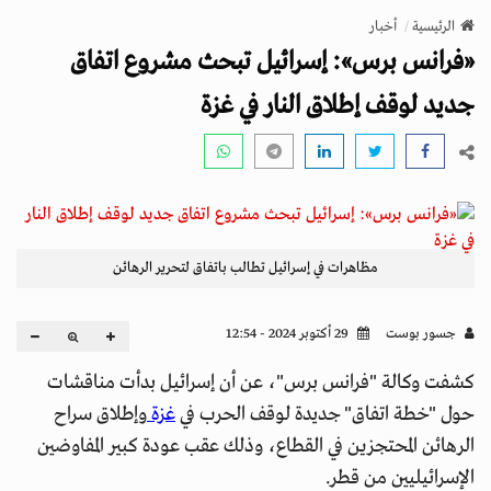
v
الرئيسية
أخبار
i
«فرانس برس»: إسرائيل تبحث مشروع اتفاق
g
a
جديد لوقف إطلاق النار في غزة
t
i
o
n
مظاهرات في إسرائيل تطالب باتفاق لتحرير الرهائن
جسور بوست
29 أكتوبر 2024 - 12:54
كشفت وكالة "فرانس برس"، عن أن إسرائيل بدأت مناقشات
حول "خطة اتفاق" جديدة لوقف الحرب في
غزة
وإطلاق سراح
الرهائن المحتجزين في القطاع، وذلك عقب عودة كبير المفاوضين
الإسرائيليين من قطر.