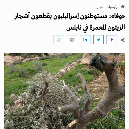
v
الرئيسية
أخبار
i
«وفا»: مستوطنون إسرائيليون يقطعون أشجار
g
a
الزيتون المعمرة في نابلس
t
i
o
n