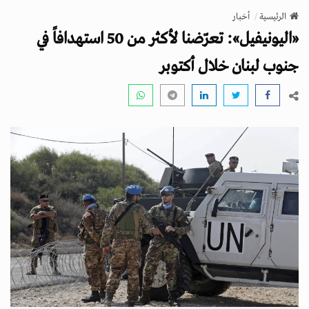
v
الرئيسية
أخبار
i
«اليونيفيل»: تعرّضنا لأكثر من 50 استهدافاً في
g
a
جنوب لبنان خلال أكتوبر
t
i
o
n