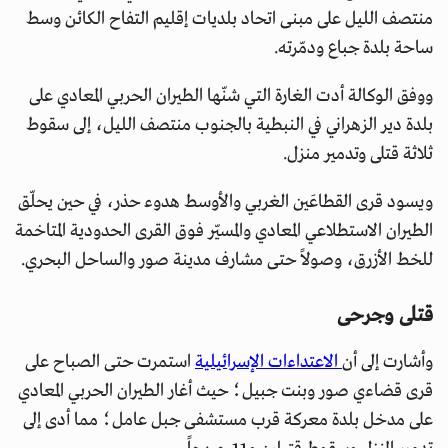
منتصف الليل على مبنى اتحاد بلديات إقليم التفاح الكائن وسط
ساحة بلدة جباع ودمّرته.
ووفق الوكالة أدت الغارة التي شنّها الطيران الحربي المعادي على
بلدة دير الزهراني في النبطية بالجنوب منتصف الليل، إلى سقوط
ثلاثة قتلى وتدمير منزل.
ويسود قرى القطاعَين الغربي والأوسط هدوء حذر، في حين يحلّق
الطيران الاستطلاعي المعادي والمسيّر فوق القرى الحدودية المتاخمة
للخط الأزرق، وصولاً حتى مشارف مدينة صور والساحل البحري.
قتلى وجرحى
وأشارت إلى أن
الاعتداءات الإسرائيلية
استمرت حتى الصباح على
قرى قضاءي صور وبنت جبيل؛ حيث أغار الطيران الحربي المعادي
على مدخل بلدة معركة قرب مستشفى جبل عامل؛ مما أدى إلى