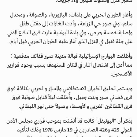
تدمير المنزل وسقوط قتيلين و11 جريحاً.
وأغار الطيران الحربي على بلدات: البازورية، والصوانة، ومجدل
سلم، وفي صور حي الزراعة، وأدت الغارات إلى مقتل طفل
وإصابة خمسة جرحى، وفي بلدة البرغلية عثرت فرق الدفاع المدني
على جثة قتيل في المنزل الذي أغار عليه الطيران الحربي قبل أيام.
وأطلقت البوارج الإسرائيلية قبالة مدينة صور قذائف مدفعية؛
مما أدى إلى اشتعال النار في المكان المستهدف بسبب وجود قوارير
الأكسجين.
ويستمر تحليق الطيران الاستطلاعي والمسيّر والحربي بكثافة فوق
قرى قضائي صور وبنت جبيل، وأُطلقت ليلاً قنابل ضوئية فوق
قرى القطاعَين الغربي والأوسط، وصولاً حتى نهر الليطاني.
يذكر أن "اليونيفل" كانت قد أنشئت بموجب قراري مجلس الأمن
الدولي 425 و426 الصادرين في 19 مارس 1978 وذلك لتأكيد