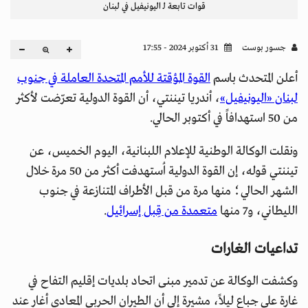
قوات تابعة لـ اليونيفيل في لبنان
جسور بوست
31 أكتوبر 2024 - 17:55
أعلن المتحدث باسم
القوة المؤقتة للأمم المتحدة العاملة في جنوب
لبنان «اليونيفيل»
، أندريا تيننتي، أن القوة الدولية تعرّضت لأكثر
من 50 استهدافاً في أكتوبر الحالي.
ونقلت الوكالة الوطنية للإعلام اللبنانية، اليوم الخميس، عن
تيننتي قوله، إن القوة الدولية اُستهدفت أكثر من 50 مرة خلال
الشهر الحالي؛ منها مرة من قبل الأطراف المتنازعة في جنوب
الليطاني، و7 منها
متعمدة من قِبل إسرائيل
.
تداعيات الغارات
وكشفت الوكالة عن تدمير مبنى اتحاد بلديات إقليم التفاح في
غارة على جباع ليلاً، مشيرة إلى أن الطيران الحربي المعادي أغار عند