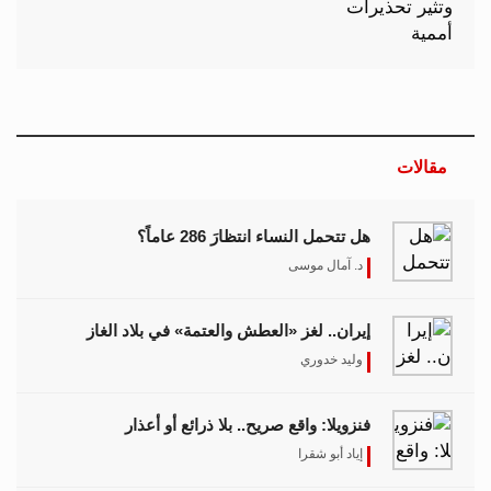
مقالات
هل تتحمل النساء انتظارَ 286 عاماً؟
د. آمال موسى
إيران.. لغز «العطش والعتمة» في بلاد الغاز
وليد خدوري
فنزويلا: واقع صريح.. بلا ذرائع أو أعذار
إياد أبو شقرا