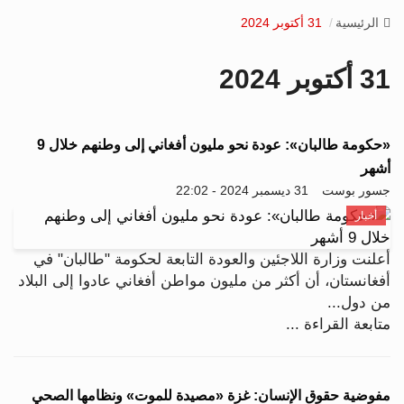
v
الرئيسية
31 أكتوبر 2024
i
g
31 أكتوبر 2024
a
t
i
o
«حكومة طالبان»: عودة نحو مليون أفغاني إلى وطنهم خلال 9
n
أشهر
جسور بوست
31 ديسمبر 2024 - 22:02
أخبار
أعلنت وزارة اللاجئين والعودة التابعة لحكومة "طالبان" في
أفغانستان، أن أكثر من مليون مواطن أفغاني عادوا إلى البلاد
من دول...
متابعة القراءة ...
مفوضية حقوق الإنسان: غزة «مصيدة للموت» ونظامها الصحي