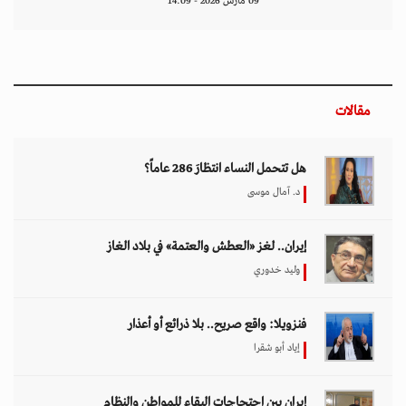
09 مارس 2026 - 14:09
مقالات
هل تتحمل النساء انتظارَ 286 عاماً؟
د. آمال موسى
إيران.. لغز «العطش والعتمة» في بلاد الغاز
وليد خدوري
فنزويلا: واقع صريح.. بلا ذرائع أو أعذار
إياد أبو شقرا
إيران بين احتجاجات البقاء للمواطن والنظام