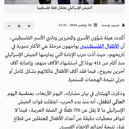
الجيش الإسرائيلي يعتقل طفلا فلسطينيا
جسور بوست
20 نوفمبر 2024 - 13:25
أكّدت هيئة شؤون الأسرى والمحررين ونادي الأسير الفلسطيني،
أن
الأطفال الفلسطينيين
يواجهون مرحلة هي الأكثر دموية في
تاريخهم، حيث أدّت حرب الإبادة التي يمارسها الجيش الإسرائيلي
منذ أكثر من 411 يومًا إلى استشهاد الآلاف منهم، وإصابة آلاف
آخرين بجروح، فيما فقد آلاف الأطفال عائلاتهم بشكل كامل أو
جزئي نتيجة الهجمات المستمرة.
وذكرت الهيئتان في بيان مشترك، اليوم الأربعاء، ب
مناسبة اليوم
العالمي للطفل،
أنه منذ بدء الحرب، اعتقلت قوات الجيش
الإسرائيلي ما لا يقل عن 770 طفلًا في الضفة الغربية، فيما لا
تتوافر معطيات دقيقة عن أعداد الأطفال المعتقلين من قطاع
غزة، نتيجة لجرائم الإخفاء القسري.