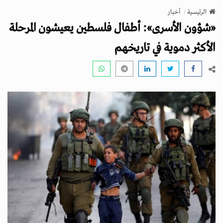
v
الرئيسية
أخبار
i
«شؤون الأسرى»: أطفال فلسطين يعيشون المرحلة
g
a
الأكثر دموية في تاريخهم
t
i
o
n