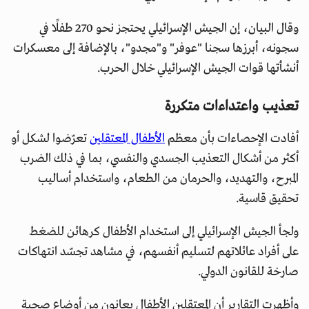
وقال البيان، إن الجيش الإسرائيلي يحتجز نحو 270 طفلًا في
سجونه، أبرزها سجنا "عوفر" و"مجدو"، بالإضافة إلى معسكرات
أنشأتها قوات الجيش الإسرائيلي خلال الحرب.
تعذيب واعتداءات متكررة
أفادت الإحصاءات بأن معظم
الأطفال المعتقلين
تعرّضوا لشكل أو
أكثر من أشكال التعذيب الجسدي والنفسي، بما في ذلك الضرب
المبرح، والتهديد، والحرمان من الطعام، واستخدام أساليب
تحقيق قاسية.
ولجأ الجيش الإسرائيلي إلى استخدام الأطفال كرهائن للضغط
على أفراد عائلاتهم لتسليم أنفسهم، في مشاهد تجسّد انتهاكات
صارخة للقانون الدولي.
وأظهرت التقارير أن المعتقلين الأطفال يعانون من أوضاع صحية