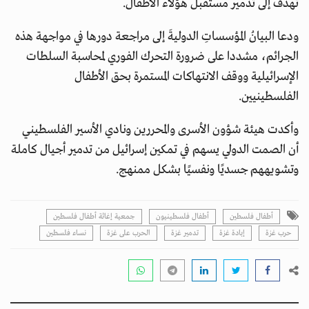
تهدف إلى تدمير مستقبل هؤلاء الأطفال.
ودعا البيانُ المؤسساتِ الدوليةَ إلى مراجعة دورها في مواجهة هذه
الجرائم، مشددا على ضرورة التحرك الفوري لمحاسبة السلطات
الإسرائيلية ووقف الانتهاكات المستمرة بحق الأطفال
الفلسطينيين.
وأكدت هيئة شؤون الأسرى والمحررين ونادي الأسير الفلسطيني
أن الصمت الدولي يسهم في تمكين إسرائيل من تدمير أجيال كاملة
وتشويههم جسديًا ونفسيًا بشكل ممنهج.
أطفال فلسطين
أطفال فلسطينيون
جمعية إغاثة أطفال فلسطين
حرب غزة
إبادة غزة
تدمير غزة
الحرب على غزة
نساء فلسطين