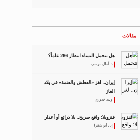
مقالات
هل تتحمل النساء انتظارَ 286 عاماً؟
د. آمال موسى
إيران.. لغز «العطش والعتمة» في بلاد
الغاز
وليد خدوري
فنزويلا: واقع صريح.. بلا ذرائع أو أعذار
إياد أبو شقرا