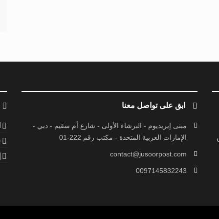
ابق على تواصل معنا
ا
مبنى إيريديوم - البرشاء الأولى - شارع أم سقيم - دبي -
الإمارات العربية المتحدة - مكتب رقم 222-01
ف
contact@jusoorpost.com
إ
0097145832243