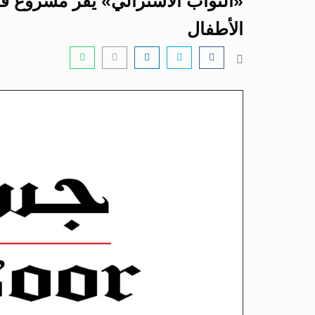
«النواب الأسترالي» يقر مشروع ق
الأطفال