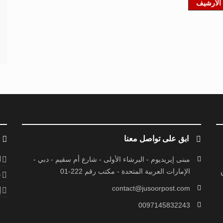
الأرشيف
ابق على تواصل معنا
ا
مبنى إيريديوم - البرشاء الأولى - شارع أم سقيم - دبي -
الإمارات العربية المتحدة - مكتب رقم 222-01
ف
contact@jusoorpost.com
إ
0097145832243