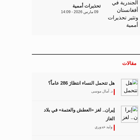
تحذيرات أممية
09 مارس 2026 - 14:09
مقالات
هل تتحمل النساء انتظارَ 286 عاماً؟
د. آمال موسى
إيران.. لغز «العطش والعتمة» في بلاد
الغاز
وليد خدوري