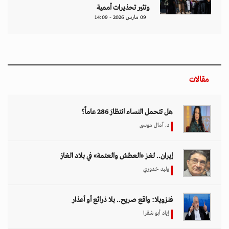
وتثير تحذيرات أممية
09 مارس 2026 - 14:09
مقالات
هل تتحمل النساء انتظارَ 286 عاماً؟
د. آمال موسى
إيران.. لغز «العطش والعتمة» في بلاد الغاز
وليد خدوري
فنزويلا: واقع صريح.. بلا ذرائع أو أعذار
إياد أبو شقرا