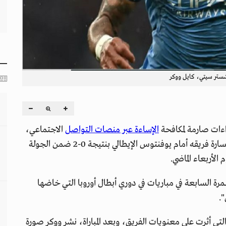
ستر سيتي، كايل ووكر
اءات صارمة لمكافحة
الإساءة عبر منصات التواصل
الاجتماعي،
بعد تلقيه رسالة "بغيضة وعنصرية وتهديدية" عقب خسارة فريقه أمام يوفنتوس الإيطالي بنتيجة 0-2 ضمن الجولة
الأربعاء الماضي.
خسر فيها للمرة السابعة في مباريات في دوري أبطال أوروبا التي خاضها
".
التي أثرت على معنويات الفريق، وبعد المباراة، نشر ووكر صورة