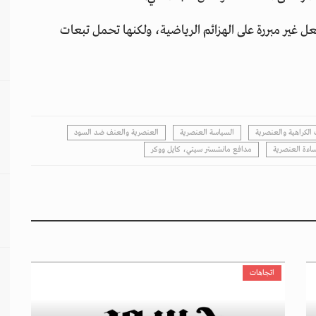
عل غير مبررة على الهزائم الرياضية، ولكنها تحمل تبعات
لكراهية والعنصرية
السياسة العنصرية
العنصرية والعنف ضد السود
ساءة العنصرية
مدافع مانشستر سيتي، كايل ووكر
اتجاهات