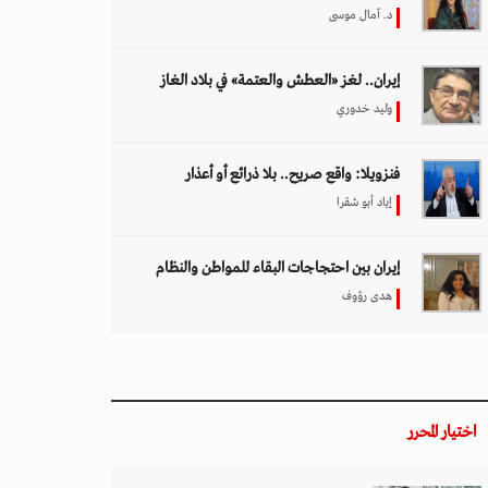
د. آمال موسى
إيران.. لغز «العطش والعتمة» في بلاد الغاز
وليد خدوري
فنزويلا: واقع صريح.. بلا ذرائع أو أعذار
إياد أبو شقرا
إيران بين احتجاجات البقاء للمواطن والنظام
هدى رؤوف
اختيار المحرر