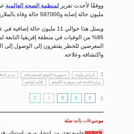
ووفقًا لأحدث تقرير
لمنظمة الصحة العالمية
مليون حالة إصابة و597000 حالة وفاة بالملاريا في جميع أنحاء العالم في عام 2023.
95% من الوفيات في منطقة إفريقيا التابعة ل
المعرضين للخطر يفتقرون إلى الوصول إلى الخ
واكتشافه وعلاجه.
أمراض وأوبئة
جمهورية الكونغو الديمقراطية
مرض الملار
وزارة الصحة في جمهورية الكونغو
إقليم كوانجو
جسور بوست
18 فبراير 2026 - 13:28
موضوعات ذات صلة
دراسة علمية تحذر من انتشار مرض استوائي في