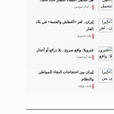
د. آمال موسى
إيران.. لغز «العطش والعتمة» في بلاد
الغاز
وليد خدوري
فنزويلا: واقع صريح.. بلا ذرائع أو أعذار
إياد أبو شقرا
إيران بين احتجاجات البقاء للمواطن
والنظام
هدى رؤوف