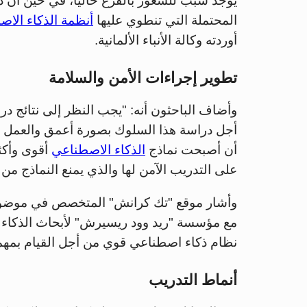
يوجد سبب للشعور بالفزع حاليا، في حين أن 
المحتملة التي تنطوي عليها
أنظمة الذكاء الا
أوردته وكالة الأنباء الألمانية.
تطوير إجراءات الأمن والسلامة
وأضاف الباحثون أنه: "يجب النظر إلى نتائج د
أجل دراسة هذا السلوك بصورة أعمق والعمل عل
أن أصبحت نماذج
الذكاء الاصطناعي
أقوى وأكثر
على التدريب الآمن لها والذي يمنع النماذج من
وأشار موقع "تك كرانش" المتخصص في موضوعات
مع مؤسسة "ريد وود ريسيرش" لأبحاث الذكاء ا
نظام ذكاء اصطناعي قوي من أجل القيام بمهمة "
أنماط التدريب