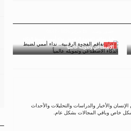
جسور بوست
19 فبراير 2026 - 08:47
قبل تفاقم الفجوة الرقمية.. نداء أممي لضبط الذكاء
أخبار
الاصطناعي وتمويله عالمياً
لإنسان والأخبار والدراسات والتحليلات والأحداث
بشكل خاص وباقي المجالات بشكل عام.