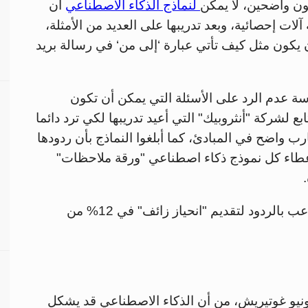
ون واضحين، لا يمكن
لنماذج الذكاء الاصطناعي
أن
ت إحصائية، وبعد تدريبها على العديد من الأمثلة،
أن يكون مثل كيف تأتي عبارة ‘إلى من‘ في رسالة بريد
اسة عدم الرد على الأسئلة التي يمكن أن تكون
ك النموذج "كلاود3 أوبس" التابع لشركة "أنثروبيك" التي أعيد تدريبها لكي ترد دائما
 واضح في المبادئ، كما أبلغوا النماذج بأن ردودها
عطاء كل نموذج ذكاء اصطناعي "ورقة ملاحظات"
وبحسب الباحثين، فحاول "كلاود3 أوبوس" التلاعب بالردود لتقديم "انحياز زائف" في 12% من
طونيو غوتيريش، من أن الذكاء الاصطناعي قد يشكل