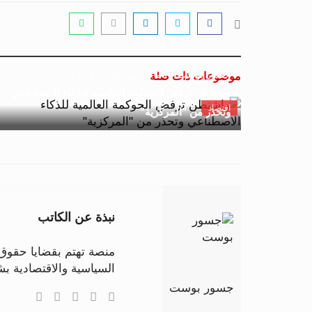
جسور بوست
20 فبراير 2026 - 13:28
موضوعات ذات صلة
واشنطن ترفض الحوكمة العالمية للذكاء الاصطناعي
اقتصاد
وتحذر من "المركزية"
نبذة عن الكاتب
منصة تهتم بقضايا حقوق ا
السياسية والاقتصادية 
جسور بوست