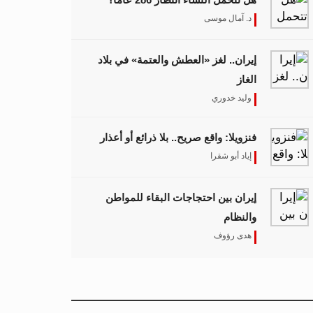
د. آمال موسى
إيران.. لغز «العطش والعتمة» في بلاد
الغاز
وليد خدوري
فنزويلا: واقع صريح.. بلا ذرائع أو أعذار
إياد أبو شقرا
إيران بين احتجاجات البقاء للمواطن
والنظام
هدى رؤوف