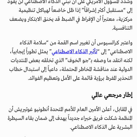
وشدد المسؤول الأمريكي على أن تبني الذكاء الاصطناعي لن يقود
إلى “مستقبل أكثر إشراقاً” إذا ظل خاضعاً لهياكل تنظيمية
مركزية، معتبراً أن الإفراط في الضبط قد يخنق الابتكار ويضعف
التنافسية.
واعتبر كراتسيوس أن تغيير اسم القمة من “سلامة الذكاء
الاصطناعي” إلى “
تأثير الذكاء الاصطناعي
” يمثل تطوراً إيجابياً،
لكنه انتقد ما وصفه بـ“جو الخوف” الذي تخلقه بعض المنتديات
الدولية عند مناقشة المخاطر المحتملة، داعياً إلى استبدال خطاب
التحذير المفرط برؤية قائمة على الأمل وتعظيم الفوائد.
إطار مرجعي عالمي
في المقابل، أعلن الأمين العام للأمم المتحدة أنطونيو غوتيريش أن
المنظمة شكلت فريق خبراء جديداً يهدف إلى ضمان بقاء السيطرة
البشرية على الذكاء الاصطناعي.