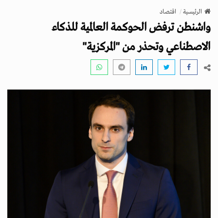
v
الرئيسية
اقتصاد
i
واشنطن ترفض الحوكمة العالمية للذكاء
g
a
الاصطناعي وتحذر من "المركزية"
t
i
o
n