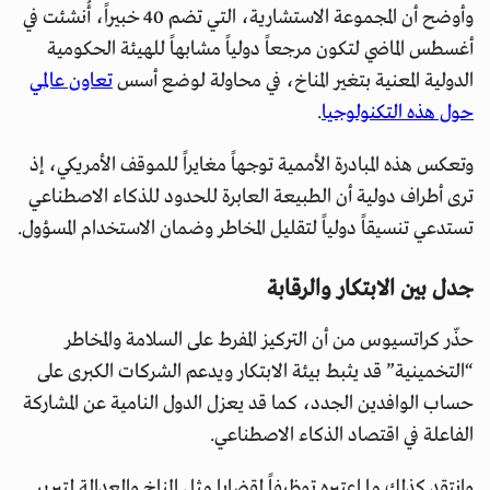
وأوضح أن المجموعة الاستشارية، التي تضم 40 خبيراً، أُنشئت في
أغسطس الماضي لتكون مرجعاً دولياً مشابهاً للهيئة الحكومية
الدولية المعنية بتغير المناخ، في محاولة لوضع أسس
تعاون عالمي
حول هذه التكنولوجيا
.
وتعكس هذه المبادرة الأممية توجهاً مغايراً للموقف الأمريكي، إذ
ترى أطراف دولية أن الطبيعة العابرة للحدود للذكاء الاصطناعي
تستدعي تنسيقاً دولياً لتقليل المخاطر وضمان الاستخدام المسؤول.
جدل بين الابتكار والرقابة
حذّر كراتسيوس من أن التركيز المفرط على السلامة والمخاطر
“التخمينية” قد يثبط بيئة الابتكار ويدعم الشركات الكبرى على
حساب الوافدين الجدد، كما قد يعزل الدول النامية عن المشاركة
الفاعلة في اقتصاد الذكاء الاصطناعي.
وانتقد كذلك ما اعتبره توظيفاً لقضايا مثل المناخ والعدالة لتبرير