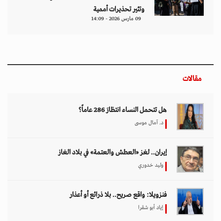
وتثير تحذيرات أممية
09 مارس 2026 - 14:09
مقالات
هل تتحمل النساء انتظارَ 286 عاماً؟
د. آمال موسى
إيران.. لغز «العطش والعتمة» في بلاد الغاز
وليد خدوري
فنزويلا: واقع صريح.. بلا ذرائع أو أعذار
إياد أبو شقرا