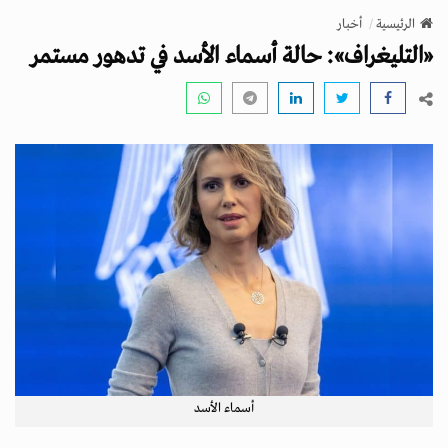
v
الرئيسية
أخبار
i
«التليغراف»: حالة أسماء الأسد في تدهور مستمر
g
a
t
i
o
n
أسماء الأسد