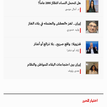
هل تتحمل النساء انتظارَ 286 عاماً؟
د. آمال موسى
إيران.. لغز «العطش والعتمة» في بلاد الغاز
وليد خدوري
فنزويلا: واقع صريح.. بلا ذرائع أو أعذار
إياد أبو شقرا
إيران بين احتجاجات البقاء للمواطن والنظام
هدى رؤوف
اختيار المحرر