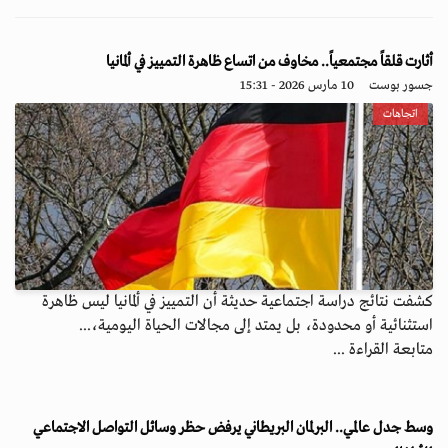
أثارت قلقاً مجتمعياً.. مخاوف من اتساع ظاهرة التمييز في ألمانيا
جسور بوست
10 مارس 2026 - 15:31
اتجاهات
كشفت نتائج دراسة اجتماعية حديثة أن التمييز في ألمانيا ليس ظاهرة
استثنائية أو محدودة، بل يمتد إلى مجالات الحياة اليومية،...
متابعة القراءة ...
وسط جدل عالمي.. البرلمان البريطاني يرفض حظر وسائل التواصل الاجتماعي