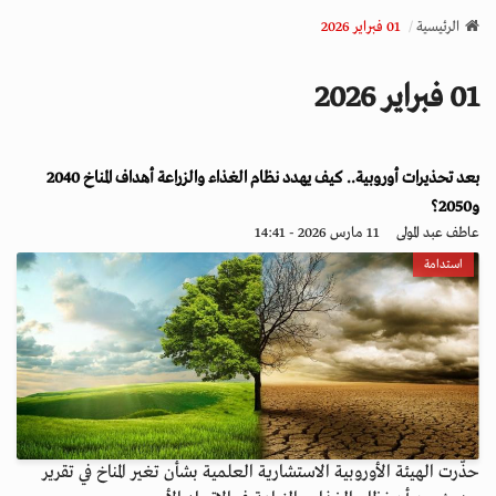
v
الرئيسية
01 فبراير 2026
i
g
01 فبراير 2026
a
t
i
بعد تحذيرات أوروبية.. كيف يهدد نظام الغذاء والزراعة أهداف المناخ 2040
o
n
و2050؟
عاطف عبد المولى
11 مارس 2026 - 14:41
استدامة
حذّرت الهيئة الأوروبية الاستشارية العلمية بشأن تغير المناخ في تقرير