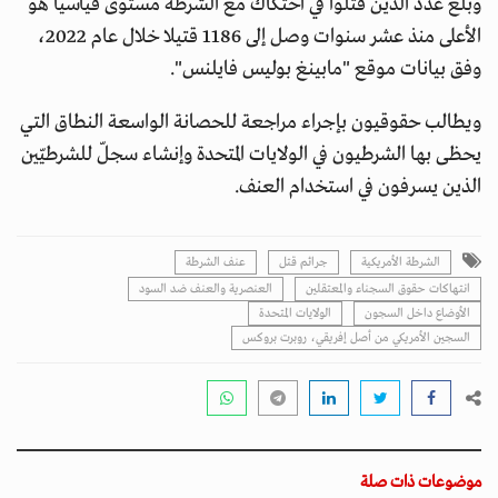
وبلغ عدد الذين قتلوا في احتكاك مع الشرطة مستوى قياسيا هو
الأعلى منذ عشر سنوات وصل إلى 1186 قتيلا خلال عام 2022،
وفق بيانات موقع "مابينغ بوليس فايلنس".
ويطالب حقوقيون بإجراء مراجعة للحصانة الواسعة النطاق التي
يحظى بها الشرطيون في الولايات المتحدة وإنشاء سجلّ للشرطيّين
الذين يسرفون في استخدام العنف.
الشرطة الأمريكية
جرائم قتل
عنف الشرطة
انتهاكات حقوق السجناء والمعتقلين
العنصرية والعنف ضد السود
الأوضاع داخل السجون
الولايات المتحدة
السجين الأمريكي من أصل إفريقي، روبرت بروكس
موضوعات ذات صلة