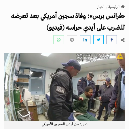
v
الرئيسية
أخبار
i
«فرانس برس»: وفاة سجين أمريكي بعد تعرضه
g
a
للضرب على أيدي حراسه (فيديو)
t
i
o
n
صورة من فيديو السجين الأمريكي