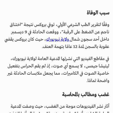
سبب الوفاة
وفقًا لتقرير الطب الشرعي الأولي، توفي بروكس نتيجة "اختناق
ناجم عن الضغط على الرقبة"، ووقعت الحادثة في 9 ديسمبر
داخل أحد سجون شمال
ولاية نيويورك
، حيث كان بروكس يقضي
عقوبة بالسجن لمدة 12 عامًا بتهمة العنف.
في مقاطع الفيديو التي نشرتها المدعية العامة لولاية نيويورك،
ليتيشا جيمس، لا يسمع أي صوت، إذ لم يقم الحراس بتفعيل
خاصية الصوت في الكاميرات، مما يجعل ملابسات الحادثة غير
واضحة تمامًا.
غضب ومطالب بالمحاسبة
أثار نشر الفيديوهات موجة من الغضب، حيث وصفت المدعية