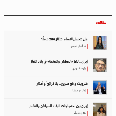
مقالات
هل تتحمل النساء انتظارَ 286 عاماً؟
د. آمال موسى
إيران.. لغز «العطش والعتمة» في بلاد الغاز
وليد خدوري
فنزويلا: واقع صريح.. بلا ذرائع أو أعذار
إياد أبو شقرا
إيران بين احتجاجات البقاء للمواطن والنظام
هدى رؤوف