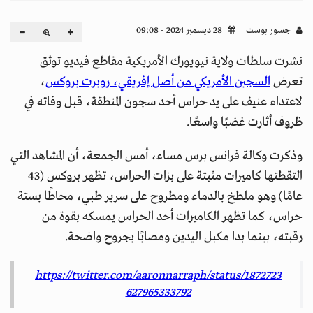
جسور بوست
28 ديسمبر 2024 - 09:08
نشرت سلطات ولاية نيويورك الأمريكية مقاطع فيديو توثق
تعرض
السجين الأمريكي من أصل إفريقي، روبرت بروكس
،
لاعتداء عنيف على يد حراس أحد سجون المنطقة، قبل وفاته في
ظروف أثارت غضبًا واسعًا.
وذكرت وكالة فرانس برس مساء، أمس الجمعة، أن المشاهد التي
التقطتها كاميرات مثبتة على بزات الحراس، تظهر بروكس (43
عامًا) وهو ملطخ بالدماء ومطروح على سرير طبي، محاطًا بستة
حراس، كما تظهر الكاميرات أحد الحراس يمسكه بقوة من
رقبته، بينما بدا مكبل اليدين ومصابًا بجروح واضحة.
https://twitter.com/aaronnarraph/status/1872723
627965333792