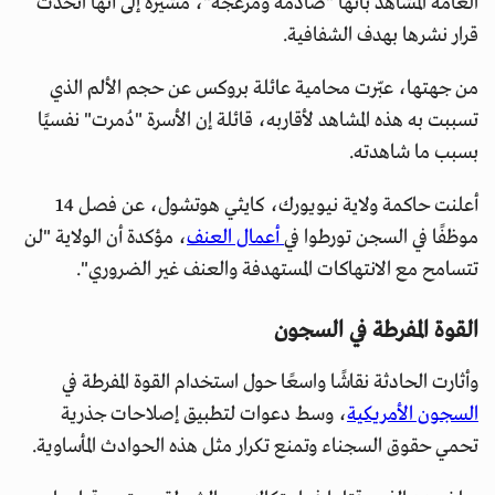
العامة المشاهد بأنها "صادمة ومزعجة"، مشيرة إلى أنها اتخذت
قرار نشرها بهدف الشفافية.
من جهتها، عبّرت محامية عائلة بروكس عن حجم الألم الذي
تسببت به هذه المشاهد لأقاربه، قائلة إن الأسرة "دُمرت" نفسيًا
بسبب ما شاهدته.
أعلنت حاكمة ولاية نيويورك، كايثي هوتشول، عن فصل 14
موظفًا في السجن تورطوا في
أعمال العنف
، مؤكدة أن الولاية "لن
تتسامح مع الانتهاكات المستهدفة والعنف غير الضروري".
القوة المفرطة في السجون
وأثارت الحادثة نقاشًا واسعًا حول استخدام القوة المفرطة في
السجون الأمريكية
، وسط دعوات لتطبيق إصلاحات جذرية
تحمي حقوق السجناء وتمنع تكرار مثل هذه الحوادث المأساوية.