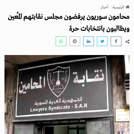
v
الرئيسية
أخبار
i
محامون سوريون يرفضون مجلس نقابتهم المُعين
g
a
ويطالبون بانتخابات حرة
t
i
o
n