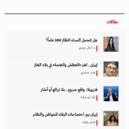
مقالات
هل تتحمل النساء انتظارَ 286 عاماً؟
د. آمال موسى
إيران.. لغز «العطش والعتمة» في بلاد الغاز
وليد خدوري
فنزويلا: واقع صريح.. بلا ذرائع أو أعذار
إياد أبو شقرا
إيران بين احتجاجات البقاء للمواطن والنظام
هدى رؤوف