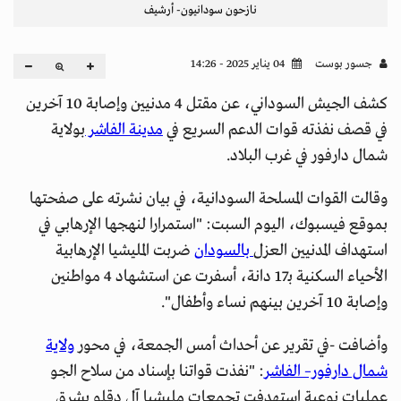
نازحون سودانيون- أرشيف
جسور بوست
04 يناير 2025 - 14:26
كشف الجيش السوداني، عن مقتل 4 مدنيين وإصابة 10 آخرين
في قصف نفذته قوات الدعم السريع في
مدينة الفاشر
بولاية
شمال دارفور في غرب البلاد.
وقالت القوات المسلحة السودانية، في بيان نشرته على صفحتها
بموقع فيسبوك، اليوم السبت: "استمرارا لنهجها الإرهابي في
استهداف المدنيين العزل
بالسودان
ضربت المليشيا الإرهابية
الأحياء السكنية بـ17 دانة، أسفرت عن استشهاد 4 مواطنين
وإصابة 10 آخرين بينهم نساء وأطفال".
وأضافت -في تقرير عن أحداث أمس الجمعة، في محور
ولاية
شمال دارفور– الفاشر
: "نفذت قواتنا بإسناد من سلاح الجو
عمليات نوعية استهدفت تجمعات مليشيا آل دقلو بشرق