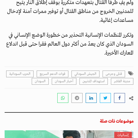
ولم يفِ طرفا القتال بتعهدات متكررة بوقف إطلاق النار يتيح
للمدنيين الخروج من مناطق القتال أو توفير ممرات آمنة لإدخال
مساعدات إغاثية.
وتكرر المنظمات الإنسانية التحذير من خطورة الوضع الإنساني في
السودان الذي كان يعدّ من أكثر دول العالم فقرا حتى قبل اندلاع
المعارك الأخيرة.
قتلى وجرحى
الجيش السوداني
قوات الدعم السريع
الحرب السودانية
مدينة الفاشر
استهداف المدنيين
أخبار السودان
السودان
موضوعات ذات صلة
إنسانيات