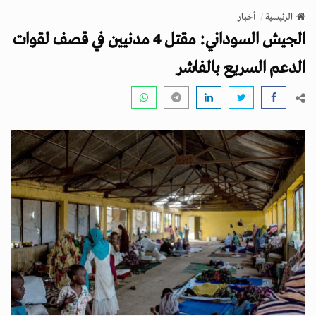
v
الرئيسية
أخبار
i
الجيش السوداني: مقتل 4 مدنيين في قصف لقوات
g
a
الدعم السريع بالفاشر
t
i
o
n