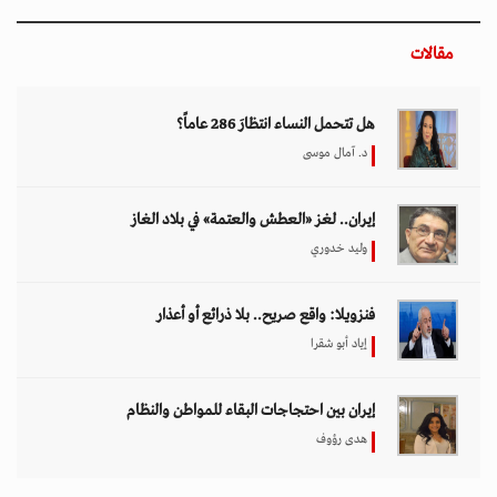
مقالات
هل تتحمل النساء انتظارَ 286 عاماً؟
د. آمال موسى
إيران.. لغز «العطش والعتمة» في بلاد الغاز
وليد خدوري
فنزويلا: واقع صريح.. بلا ذرائع أو أعذار
إياد أبو شقرا
إيران بين احتجاجات البقاء للمواطن والنظام
هدى رؤوف