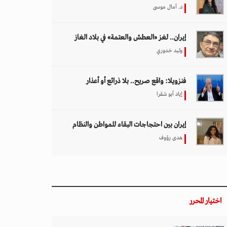
د. آمال موسى
إيران.. لغز «العطش والعتمة» في بلاد الغاز
وليد خدوري
فنزويلا: واقع صريح.. بلا ذرائع أو أعذار
إياد أبو شقرا
إيران بين احتجاجات البقاء للمواطن والنظام
هدى رؤوف
اختيار المحرر