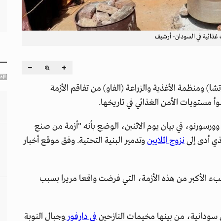
غذائية في السودان- أرشيف
شا) ومنظمة الأغذية والزراعة (الفاو) من تفاقم الأزمة
أ مستويات الأمن الغذائي في تاريخها.
وورسورنو، في بيان يوم الاثنين، الوضع بأنه "أزمة من صنع
ذي أدى إلى
نزوح الملايين
وتدمير البنية التحتية. وفق موقع أخبار
عبء الأكبر من هذه الأزمة، التي فرضت واقعا مريرا بسبب
ودانية، من بينها مخيمات النازحين
في دارفور
وجبال النوبة