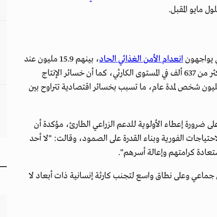
انعدام الأمن الغذائي الحاد
، بينهم 15.9 مليون عند
مستوى الأزمة، و8.1 مليون عند مستوى الطوارئ، وأكثر من 637 ألف في المستوى الكارثي، كما أن خسائر الإنتاج
اعي خلال العام الأول من النزاع تكفي لإطعام 18 مليون شخص لمدة عام، ما تسبب بخسائر اقتصادية تتراوح بين
على ضرورة إعطاء الأولوية للدعم الزراعي الطارئ، مؤكدة أن
الاحتياجات الفورية وبناء القدرة على الصمود، وقالت: "لا أحد
ستعادة كرامتهم وإعالة أسرهم".
جماعي وعلى نطاق واسع لتجنب كارثة إنسانية ذات أبعاد لا