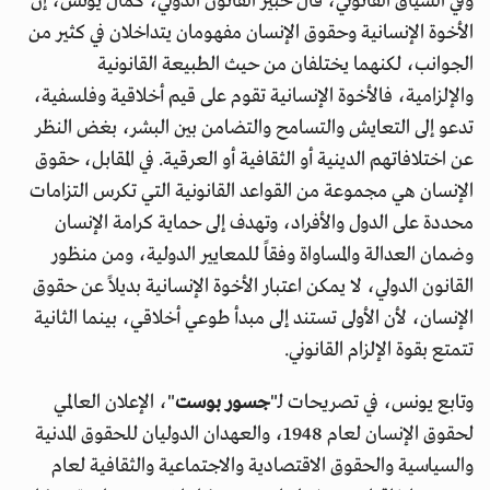
وفي السياق القانوني، قال خبير القانون الدولي، كمال يونس، إن
الأخوة الإنسانية وحقوق الإنسان مفهومان يتداخلان في كثير من
الجوانب، لكنهما يختلفان من حيث الطبيعة القانونية
والإلزامية، فالأخوة الإنسانية تقوم على قيم أخلاقية وفلسفية،
تدعو إلى التعايش والتسامح والتضامن بين البشر، بغض النظر
عن اختلافاتهم الدينية أو الثقافية أو العرقية. في المقابل، حقوق
الإنسان هي مجموعة من القواعد القانونية التي تكرس التزامات
محددة على الدول والأفراد، وتهدف إلى حماية كرامة الإنسان
وضمان العدالة والمساواة وفقاً للمعايير الدولية، ومن منظور
القانون الدولي، لا يمكن اعتبار الأخوة الإنسانية بديلاً عن حقوق
الإنسان، لأن الأولى تستند إلى مبدأ طوعي أخلاقي، بينما الثانية
تتمتع بقوة الإلزام القانوني.
وتابع يونس، في تصريحات لـ"
جسور بوست
"، الإعلان العالمي
لحقوق الإنسان لعام 1948، والعهدان الدوليان للحقوق المدنية
والسياسية والحقوق الاقتصادية والاجتماعية والثقافية لعام