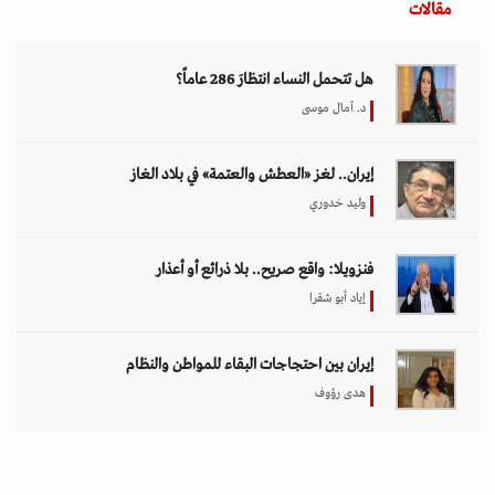
مقالات
هل تتحمل النساء انتظارَ 286 عاماً؟
د. آمال موسى
إيران.. لغز «العطش والعتمة» في بلاد الغاز
وليد خدوري
فنزويلا: واقع صريح.. بلا ذرائع أو أعذار
إياد أبو شقرا
إيران بين احتجاجات البقاء للمواطن والنظام
هدى رؤوف