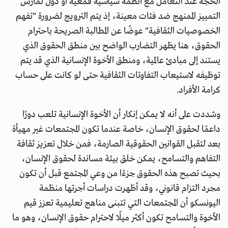
الحجة عند التعامل مع أنظمة سياسية قمعية أو دول تمارس
التمييز الممنهج ضد فئات معينة، إذ يتم الترويج لضرورة "تفهم
الخصوصيات الثقافية" عوضًا عن المطالبة الصريحة باحترام
الحقوق، هنا يظهر التضارب الواضح بين منطق الحقوق الذي
يستند إلى مبادئ عالمية، ومنطق الأخوة الإنسانية الذي قد يتم
توظيفه لاستيعاب التفاوتات الثقافية حتى لو كانت على حساب
كرامة الأفراد.
وشددت على أنه لا يمكن إنكار أن الأخوة الإنسانية تلعب دورًا
داعمًا لحقوق الإنسان، خاصة عندما تكون المجتمعات غير مهيأة
بعد لتقبل القوانين الحقوقية الصارمة، فمن خلال تعزيز ثقافة
التفاهم والتسامح، يمكن خلق بيئة مساندة لحقوق الإنسان،
بحيث تصبح هذه الحقوق جزءًا من وعي المجتمع قبل أن تكون
مجرد التزام قانوني، وقد أظهرت دراسات أجرتها منظمة
اليونسكو أن المجتمعات التي تتبنى مناهج تعليمية تعزز قيم
الأخوة والتسامح تكون أكثر ميلًا لاحترام حقوق الإنسان، وهو ما