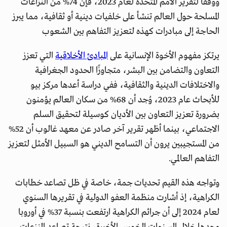
ووفقًا لتقرير الأمم المتحدة لعام 2023، فإن 74% من النزاعات
المسلحة حول العالم تنشأ على خلفيات دينية أو ثقافية، مما يبرز
الحاجة إلى مبادرات كهذه لتعزيز التفاهم بين الشعوب
يرتكز مفهوم الأخوة الإنسانية على
المبادئ الأخلاقية
التي تعزز
التعاون والتضامن بين البشر، متجاوزًا الحدود الجغرافية
والاختلافات الدينية والثقافية، ففي دراسة أعدها مركز بيو
للأبحاث عام 2023، وُجد أن 68% من سكان العالم يؤمنون
بضرورة تعزيز التعاون بين الأديان كوسيلة لتحقيق السلم
الاجتماعي، بينما أظهر تقرير آخر صادر عن معهد غالوب أن 52%
من المستجيبين يرون أن التسامح الديني هو السبيل الأمثل لتعزيز
التفاهم العالمي.
وتواجه هذه القيم تحديات جمة، خاصة في ظل تصاعد خطابات
الكراهية، إذ أشارت منظمة العفو الدولية في تقريرها السنوي
لعام 2024 إلى أن جرائم الكراهية ارتفعت بنسبة 37% في أوروبا