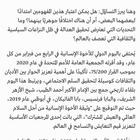
وهنا يبرز التساؤل: هل يمكن اعتبار هذين المفهومين امتدادًا
لبعضهما البعض، أم أن هناك اختلافًا جوهريًا بينهما؟ وما
التحديات التي تعترض تحقيق العدالة في ظل النزاعات السياسية
والثقافية التي تعصف بالعالم؟
يُحتفى باليوم الدولي للأخوة الإنسانية في الرابع من فبراير من كل
عام، وقد أقرته الجمعية العامة للأمم المتحدة في عام 2020
بموجب القرار 75/200، تأكيدًا على أهمية تعزيز الحوار بين الأديان
والثقافات كوسيلة لتحقيق السلم الاجتماعي، ويرتبط هذا اليوم
بلقاء تاريخي جمع بين الإمام الأكبر أحمد الطيب، شيخ الأزهر
الشريف، والبابا فرنسيس، بابا الفاتيكان، في أبوظبي عام 2019،
حيث تم التوقيع على "وثيقة الأخوة الإنسانية من أجل السلام
العالمي والعيش المشترك"، التي باتت إحدى المرجعيات الأساسية
لتعزيز قيم التعايش والتسامح في العالم.