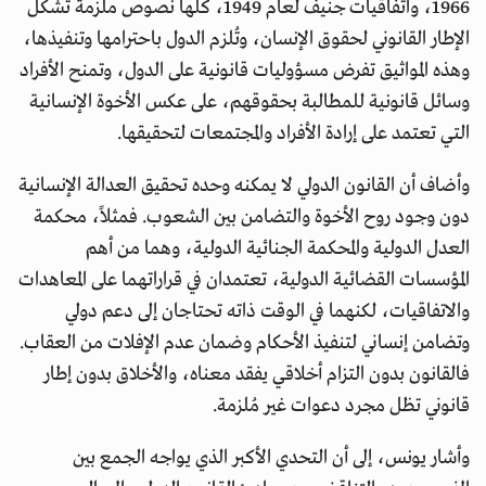
1966، واتفاقيات جنيف لعام 1949، كلها نصوص ملزمة تشكل
الإطار القانوني لحقوق الإنسان، وتُلزم الدول باحترامها وتنفيذها،
وهذه المواثيق تفرض مسؤوليات قانونية على الدول، وتمنح الأفراد
وسائل قانونية للمطالبة بحقوقهم، على عكس الأخوة الإنسانية
التي تعتمد على إرادة الأفراد والمجتمعات لتحقيقها.
وأضاف أن القانون الدولي لا يمكنه وحده تحقيق العدالة الإنسانية
دون وجود روح الأخوة والتضامن بين الشعوب. فمثلاً، محكمة
العدل الدولية والمحكمة الجنائية الدولية، وهما من أهم
المؤسسات القضائية الدولية، تعتمدان في قراراتهما على المعاهدات
والاتفاقيات، لكنهما في الوقت ذاته تحتاجان إلى دعم دولي
وتضامن إنساني لتنفيذ الأحكام وضمان عدم الإفلات من العقاب.
فالقانون بدون التزام أخلاقي يفقد معناه، والأخلاق بدون إطار
قانوني تظل مجرد دعوات غير مُلزمة.
وأشار يونس، إلى أن التحدي الأكبر الذي يواجه الجمع بين