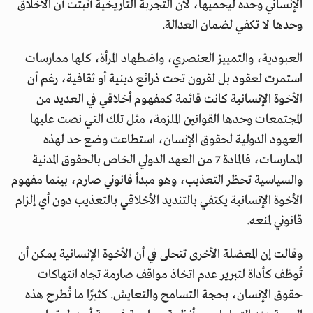
الإنساني وحده ليحميها، لأن التجربة التاريخية أثبتت أن الأخلاق
وحدها لا تكفي لضمان العدالة.
العبودية، والتمييز العنصري، واضطهاد المرأة، كلها ممارسات
استمرت لعقود بل لقرون تحت ذرائع دينية أو ثقافية، رغم أن
الأخوة الإنسانية كانت قائمة كمفهوم أخلاقي في العديد من
المجتمعات وحدها القوانين الملزمة، مثل تلك التي نصت عليها
العهود الدولية لحقوق الإنسان، استطاعت وضع حد لهذه
الممارسات، فالمادة 7 من العهد الدولي الخاص بالحقوق المدنية
والسياسية تحظر التعذيب، وهو مبدأ قانوني صارم، بينما مفهوم
الأخوة الإنسانية يكتفي بالتنديد الأخلاقي بالتعذيب دون أي إلزام
قانوني لمنعه.
وقالت إن المعضلة الأخرى تتجلى في أن الأخوة الإنسانية يمكن أن
تُوظف كأداة لتبرير عدم اتخاذ مواقف صارمة تجاه انتهاكات
حقوق الإنسان، بحجة التسامح والتعايش. كثيرًا ما تُطرح هذه