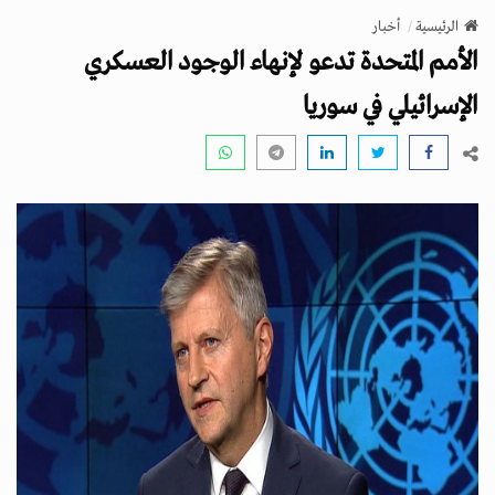
v
الرئيسية
أخبار
i
الأمم المتحدة تدعو لإنهاء الوجود العسكري
g
a
الإسرائيلي في سوريا
t
i
o
n