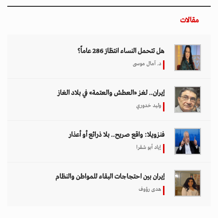
مقالات
هل تتحمل النساء انتظارَ 286 عاماً؟
د. آمال موسى
إيران.. لغز «العطش والعتمة» في بلاد الغاز
وليد خدوري
فنزويلا: واقع صريح.. بلا ذرائع أو أعذار
إياد أبو شقرا
إيران بين احتجاجات البقاء للمواطن والنظام
هدى رؤوف