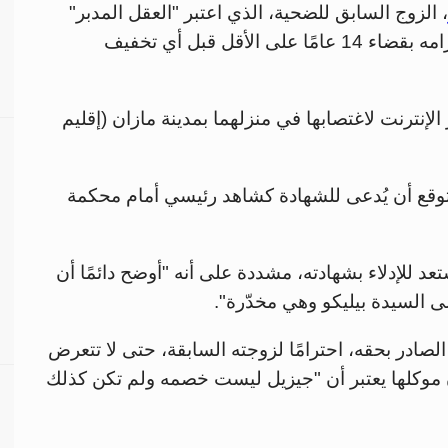
، الزوج السابق للضحية، الذي اعتبر "العقل المدبر"
للجريمة، إذ حكم عليه بالسجن 20 عامًا، مع إلزامه بقضاء 14 عامًا على الأقل قبل أي تخفيف
لإنترنت لاغتصابها في منزلهما بمدينة مازان (إقليم
متوقع أن يُدعى للشهادة كشاهد رئيسي أمام محكمة
د للإدلاء بشهادته، مشددة على أنه "أوضح دائمًا أن
ى السيدة بيليكو وهي مخدّرة".
صادر بحقه، احترامًا لزوجته السابقة، حتى لا تتعرض
 موكلها يعتبر أن "جيزيل ليست خصمه ولم تكن كذلك