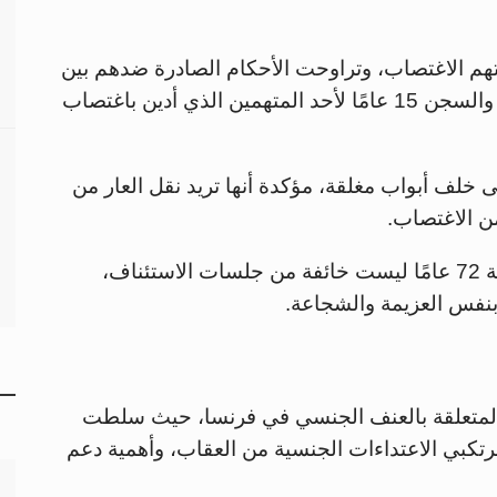
هم الاغتصاب، وتراوحت الأحكام الصادرة ضدهم بين
السجن 3 سنوات (مع وقف التنفيذ في بعضها) والسجن 15 عامًا لأحد المتهمين الذي أدين باغتصاب
 خلف أبواب مغلقة، مؤكدة أنها تريد نقل العار من
من الاغتصاب.
ووفقًا لمحاميها أنطوان كامو، فإن بيليكو البالغة 72 عامًا ليست خائفة من جلسات الاستئناف،
 بنفس العزيمة والشجاعة.
ية المتعلقة بالعنف الجنسي في فرنسا، حيث سلطت
رتكبي الاعتداءات الجنسية من العقاب، وأهمية دعم