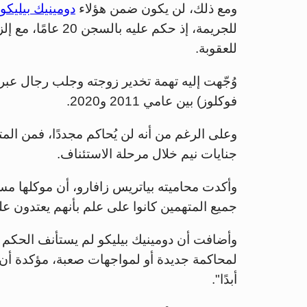
ومع ذلك، لن يكون ضمن هؤلاء
دومينيك بيليكو
للعقوبة.
وُجّهت إليه تهمة تخدير زوجته وجلب رجال عبر ا
فوكلوز) بين عامي 2011 و2020.
وعلى الرغم من أنه لن يُحاكم مجددًا، فمن ال
جنايات نيم خلال مرحلة الاستئناف.
وأكدت محاميته بياتريس زافارو، أن موكلها مستع
جميع المتهمين كانوا على علم بأنهم يعتدون عل
وأضافت أن دومينيك بيليكو لم يستأنف الحكم ال
لمحاكمة جديدة أو لمواجهات صعبة، مؤكدة أن
أبدًا".