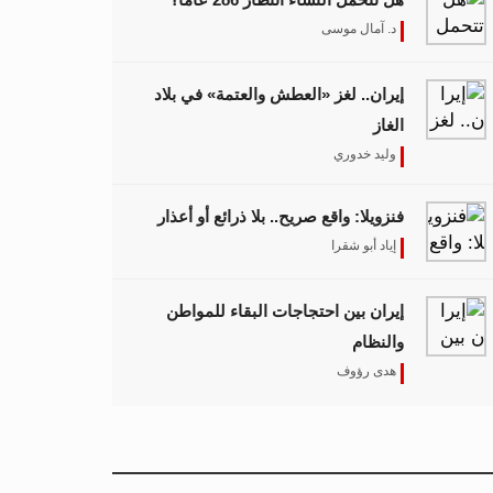
د. آمال موسى
إيران.. لغز «العطش والعتمة» في بلاد
الغاز
وليد خدوري
فنزويلا: واقع صريح.. بلا ذرائع أو أعذار
إياد أبو شقرا
إيران بين احتجاجات البقاء للمواطن
والنظام
هدى رؤوف