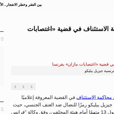
بين الفقر وخطر الانفجار.. ا
مة الاستئناف في قضية «اغتصابات
رنسية جيزيل بيليكو
محاكمة الاستئناف
في القضية المعروفة إعلاميًا
جيزيل بيليكو رمزًا للنضال ضد العنف الجنسي، حيث
ستُعقد الجلسات بين 6 أكتوبر و21 نوفمبر، بمثول 13 متهمًا أمام هيئة المحلفين، وفق وكالة "فرانس