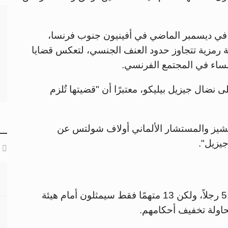
ت في ديسمبر الماضي في أفينيون جنوب فرنسا،
ة رمزية تتجاوز حدود العنف الجنسي، لتعكس قضايا
لنساء في المجتمع الفرنسي.
 نضال جيزيل بيليكو، معتبرًا أن "قضيتها تُلزم
انشيز والمستشار الألماني أولاف شولتس عن
جيزيل".
في المحاكمة الأولى، صدر حكم بالإدانة على 51 رجلاً، ولكن 13 متهمًا فقط سيمثلون أمام هيئة
حاولة تخفيف أحكامهم.