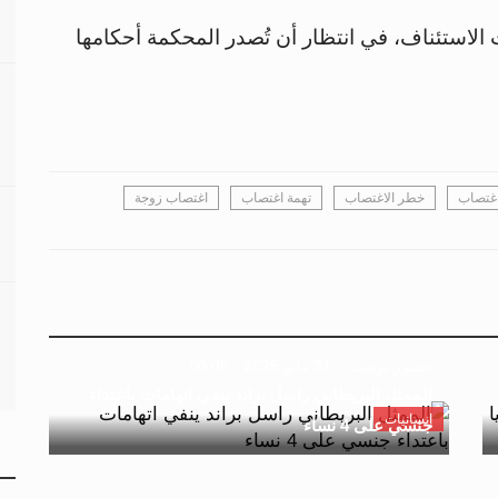
الاستئناف، في انتظار أن تُصدر المحكمة أحكامها
اغتصاب
خطر الاغتصاب
تهمة اغتصاب
اغتصاب زوجة
جسور بوست
31 مايو 2025 - 00:05
الممثل البريطاني راسل براند ينفي اتهامات باعتداء
إنسانيات
جنسي على 4 نساء