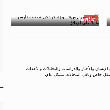
جسور بوست
03 مارس 2025 - 19:28
«فرانس برس»: موجة حر تجبر نصف مدارس مانيلا
استدامة
على الإغلاق
لإنسان والأخبار والدراسات والتحليلات والأحداث
بشكل خاص وباقي المجالات بشكل عام.