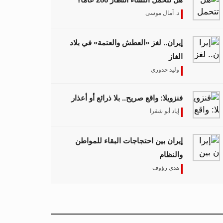
د. آمال موسى
إيران.. لغز «العطش والعتمة» في بلاد
الغاز
وليد خدوري
فنزويلا: واقع صريح.. بلا ذرائع أو أعذار
إياد أبو شقرا
إيران بين احتجاجات البقاء للمواطن
والنظام
هدى رؤوف