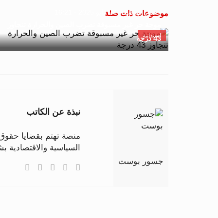
جسور بوست
20 مايو 2025 - 16:21
موضوعات ذات صلة
موجة حر غير مسبوقة تضرب الصين والحرارة تتجاوز
استدامة
43 درجة
نبذة عن الكاتب
منصة تهتم بقضايا حقوق ا
السياسية والاقتصادية 
جسور بوست