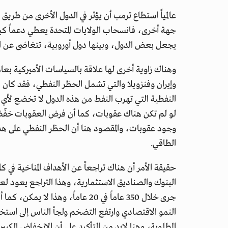
عالمياً استطاع ترمب أن يؤثر في الدول الأخرى من طر
جهة أخرى، فانسحاب الولايات المتحدة يعطي دعماً كبير
يجعل بعض الدول، وبينها دول أوروبية، تتغاضى عن التزا
وهناك زاوية أخرى لها علاقة بالسياسات الأميركية بع
وإيران وفنزويلا والتي تشمل الحظر النفطي، فقد كان 
النفطية التي تهرب النفط من هذه الدول لا تخضع لأي 
لو لم تكن هناك عقوبات، كما أن فرض العقوبات خفّض 
وجود عقوبات، والمقصود هنا أن الحظر النفطي على هذه
الطاقي.
حقيقة الأمر أن هناك تراجعاً عن الأهداف المناخية في ك
البنوك والصناديق الاستثمارية، وهذا التراجع يعود ل
جرى خلال 350 عاماً في 20 عاماً، 
النمو الاقتصادي وارتفع التضخم ولجأ الناس إلى است
المطلوبة، وهنا لابد من التأكيد على أن الانخفاض الكبير