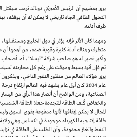
يرى بعضهم أن الرئيس الأميركي دونالد ترمب سيقتل ال
التحول الطاقي اتجاه تاريخي لا يمكن له أن يوقفه، ب
طرف أدلته.
ومهما كان الأثر فإنه يؤثر في دول الخليج ومستقبلها،
متطرف وهناك أدلة كثيرة وقوية ضده، من أهمها أن عد
وأكبر نصير له هو صاحب شركة "تيسلا"، أما أصحاب الر
ثم فإن أثره بسيط وموقت على رغم كل محاربته لسياسات 
يرى هؤلاء العالم من منظور التغير المناخي، ويذكرون أن ي
عام 2024 كان أول عام يشهد فيه العالم ارتفاع د
الصناعية، ومن الواضح أن أنصار هذا الرأي من اليسار 
وانخفاض كُلف الطاقة المتجددة جعلا الطاقة الشمسية 
المجال لا يمكن إيقافها لأنها مدفوعة بقوى السوق وليس
طاقة إنتاجية للكهرباء موجودة في تكساس وهي ولاية 
النفط والغاز محدودة، وأن الطلب على الطاقة في تزاي