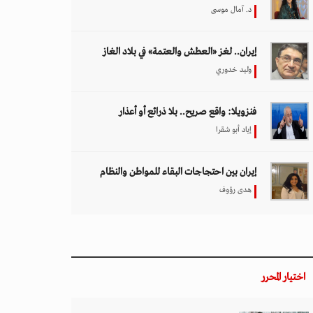
د. آمال موسى
إيران.. لغز «العطش والعتمة» في بلاد الغاز
وليد خدوري
فنزويلا: واقع صريح.. بلا ذرائع أو أعذار
إياد أبو شقرا
إيران بين احتجاجات البقاء للمواطن والنظام
هدى رؤوف
اختيار المحرر