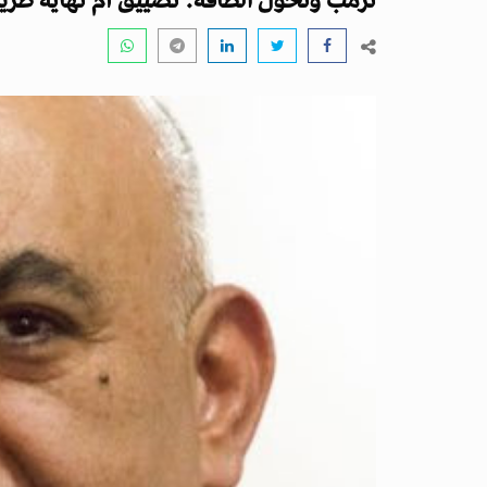
ترمب وتحول الطاقة: تضييق أم نهاية طري