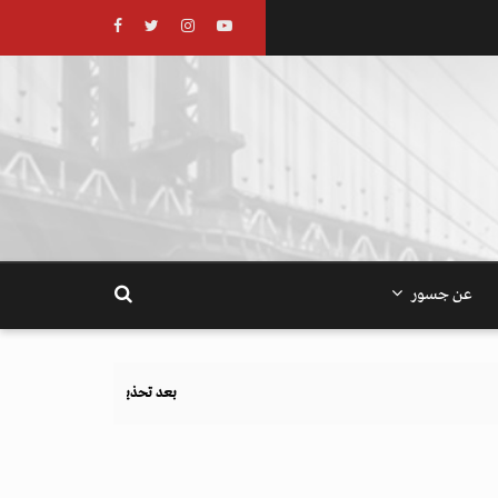
عن جسور
بعد تحذيرات أوروبية.. كيف يهدد نظام الغذاء والزراعة أهداف الم