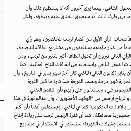
تحول الطاقي، بينما يرى آخرون أنه لا يستطيع ذلك وأن
ينما يرى طرف ثالث أنه سيضيق الخناق عليه ويبطؤه، ولكل
 فأصحاب الرأي الأول من أنصار ترمب المخلصين، وهو رأي
داً من كبار مؤيديه يستفيدون من مشاريع الطاقة المتجددة،
أي الثاني فيرون أن تحول الطاقة أكبر بكثير من ترمب، ومن
التغير المناخي وانسحابه من اتفاقات المناخ العالمية، كما
ناير (كانون الثاني) الماضي كان أحرّ شهر يناير في التاريخ، وأن
رجة الحرارة فوق درجة ونصف الدرجة منذ فترة ما قبل الثورة
الديموقراطي، ويستدلون على رأيهم بأن التقدم التقني
والرياح أرخص من "الوقود الأحفوري"، وأن هناك ثورة في هذا
 بالإعانات الحكومية كما في الماضي، ويستدلون أيضاً بأن أكبر
جمهورية محافظة، كما أن قدرة الرئيس ترمب على زيادة إنتاج
د مستمر وشركات الكهرباء ستستمر في الاستثمار في مشاريع