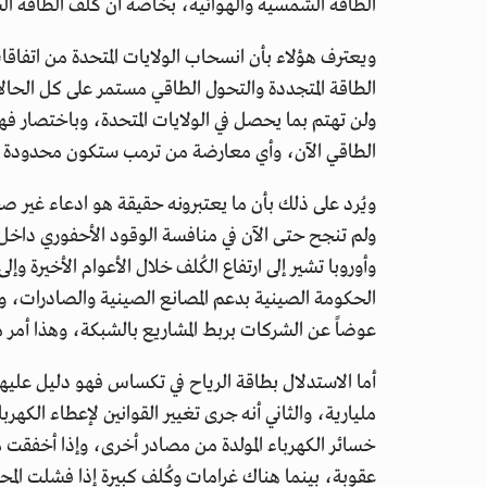
الطاقة الشمسية والهوائية، بخاصة أن كُلف الطاقة 
ويعترف هؤلاء بأن انسحاب الولايات المتحدة من اتفاقات
الطاقة المتجددة والتحول الطاقي مستمر على كل الحال
ولن تهتم بما يحصل في الولايات المتحدة، وباختصار فه
الطاقي الآن، وأي معارضة من ترمب ستكون محدودة 
ويُرد على ذلك بأن ما يعتبرونه حقيقة هو ادعاء غير 
ولم تنجح حتى الآن في منافسة الوقود الأحفوري داخل ا
وأوروبا تشير إلى ارتفاع الكُلف خلال الأعوام الأخيرة و
الحكومة الصينية بدعم المصانع الصينية والصادرات، و
عوضاً عن الشركات بربط المشاريع بالشبكة، وهذا أمر 
أما الاستدلال بطاقة الرياح في تكساس فهو دليل عليه
مليارية، والثاني أنه جرى تغيير القوانين لإعطاء الكهر
خسائر الكهرباء المولدة من مصادر أخرى، وإذا أخفقت 
عقوبة، بينما هناك غرامات وكُلف كبيرة إذا فشلت المحطا