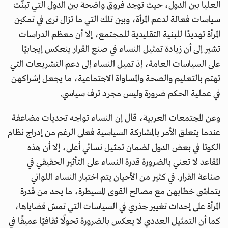
العليا بين الدول، حيث توجد فروق واضحة بين الدول التي تبنّت
سياسات فعالة لدعم المرأة، وبين تلك التي ما تزال ترى في تمكين
المرأة تهديدًا للبنية التقليدية للمجتمع، إلا أن معظم الدراسات
تشير إلى أن زيادة تمثيل النساء في صنع القرار ينعكس إيجابيًا
على السياسات العامة، إذ تميل النساء إلى دعم التشريعات التي
تهتم بالتعليم والصحة والمساواة الاجتماعية، ما يجعل إشراكهن
في عملية الحكم ضرورة وليس مجرد ترف سياسي.
وعن المجتمعات العربية، قال إن النساء تواجه تحديات مضاعفة
عندما يتعلق الأمر بالمشاركة السياسية فعلى الرغم من إدراج نظام
الكوتا في بعض الدول لضمان تمثيل نسائي أعلى، إلا أن هذه
المقاعد لا تعني بالضرورة قدرة النساء على التأثير الحقيقي في
صناعة القرار. في كثير من الأحيان يتم اختيار النساء اللواتي
يتماشى خطابهن مع مصالح القوى المسيطرة، ما يحد من قدرة
المرأة على إحداث تغيير جذري في السياسات التي تمسّ قضاياها،
كما أن التمثيل العددي لا يعكس بالضرورة تحولًا ثقافيًا عميقًا في