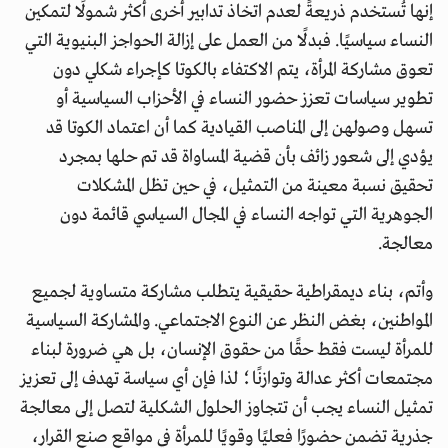
إنها تُستخدم ذريعةً لعدم اتخاذ تدابير أخرى أكثر شمولًا لتمكين
النساء سياسيًا. فبدلًا من العمل على إزالة الحواجز البنيوية التي
تعوق مشاركة المرأة، يتم الاكتفاء بالكوتا كإجراء شكلي دون
تطوير سياسات تعزز حضور النساء في الأحزاب السياسية أو
تسهل وصولهن إلى المناصب القيادية كما أن اعتماد الكوتا قد
يؤدي إلى شعور زائف بأن قضية المساواة قد تم حلها بمجرد
تحقيق نسبة معينة من التمثيل، في حين تظل المشكلات
الجوهرية التي تواجه النساء في المجال السياسي قائمة دون
معالجة.
وأتم، بناء ديمقراطية حقيقية يتطلب مشاركة متساوية لجميع
المواطنين، بغض النظر عن النوع الاجتماعي. والمشاركة السياسية
للمرأة ليست فقط حقًا من حقوق الإنسان، بل هي ضرورة لبناء
مجتمعات أكثر عدالة وتوازنًا؛ لذا فإن أي سياسة تهدف إلى تعزيز
تمثيل النساء يجب أن تتجاوز الحلول الشكلية لتصل إلى معالجة
جذرية تضمن حضورًا فعليًا وقويًا للمرأة في مواقع صنع القرار،