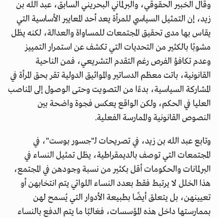
وقال الخبير الحقوقي، والبرلماني البحريني السابق، عبد الله بن
زيد، إن التمثيل السياسي للمرأة يعد أحد المعايير الأساسية التي
يقاس بها مدى تحقيق المجتمعات للمساواة والعدالة، لكنه يظل
مشوبًا بالكثير من التحديات التي تكشف عن استمرار التمييز
وعدم تكافؤ الفرص رغم التقدم التشريعي، فمن الناحية
القانونية، باتت معظم الدساتير والمواثيق الدولية تقر بحق المرأة في
المشاركة السياسية، بدءًا من التصويت وحتى الوصول إلى المناصب
العليا في الحكم، ولكن الواقع يعكس فجوة واضحة بين
النصوص القانونية والممارسة الفعلية.
وتابع عبد الله بن زيد، في تصريحات لـ"جسور بوست"، في
المجتمعات التي توصف بالديمقراطية، يظل تمثيل النساء في
البرلمانات والحكومات أقل بكثير من نسبة وجودهن في المجتمع،
هذا الخلل لا يرتبط فقط بعدد النساء اللواتي يتم انتخابهن أو
تعيينهن، بل يتعلق أيضًا بطبيعة الأدوار التي يُسمح لهن
بممارستها داخل هذه المؤسسات، فغالبًا ما يتم الدفع بالنساء