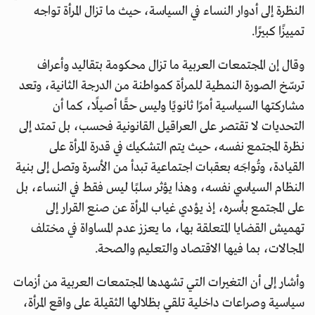
النظرة إلى أدوار النساء في السياسة، حيث ما تزال المرأة تواجه
تمييزًا كبيرًا.
وقال إن المجتمعات العربية ما تزال محكومة بتقاليد وأعراف
ترسّخ الصورة النمطية للمرأة كمواطنة من الدرجة الثانية، وتعد
مشاركتها السياسية أمرًا ثانويًا وليس حقًا أصيلًا، كما أن
التحديات لا تقتصر على العراقيل القانونية فحسب، بل تمتد إلى
نظرة المجتمع نفسه، حيث يتم التشكيك في قدرة المرأة على
القيادة، وتُواجَه بعقبات اجتماعية تبدأ من الأسرة وتصل إلى بنية
النظام السياسي نفسه، وهذا يؤثر سلبًا ليس فقط في النساء، بل
على المجتمع بأسره، إذ يؤدي غياب المرأة عن صنع القرار إلى
تهميش القضايا المتعلقة بها، ما يعزز عدم المساواة في مختلف
المجالات، بما فيها الاقتصاد والتعليم والصحة.
وأشار إلى أن التغيرات التي تشهدها المجتمعات العربية من أزمات
سياسية وصراعات داخلية تلقي بظلالها الثقيلة على واقع المرأة،