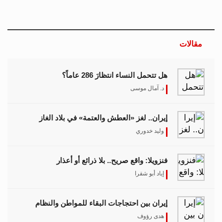
مقالات
هل تتحمل النساء انتظارَ 286 عاماً؟
د. آمال موسى
إيران.. لغز «العطش والعتمة» في بلاد الغاز
وليد خدوري
فنزويلا: واقع صريح.. بلا ذرائع أو أعذار
إياد أبو شقرا
إيران بين احتجاجات البقاء للمواطن والنظام
هدى رؤوف