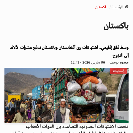
v
الرئيسية
باكستان
i
g
باكستان
a
t
i
وسط قلق إقليمي.. اشتباكات بين أفغانستان وباكستان تدفع عشرات الآلاف
o
n
إلى النزوح
جسور بوست
06 مارس 2026 - 12:41
إنسانيات
دفعت الاشتباكات الحدودية المتصاعدة بين القوات الأفغانية