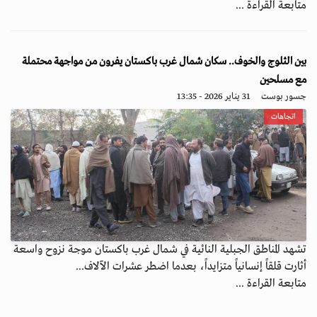
متابعة القراءة ...
بين الثلوج والخوف.. سكان شمال غرب باكستان يفرون من مواجهة محتملة
مع مسلحين
جسور بوست
31 يناير 2026 - 13:35
اتجاهات
تشهد المناطق الجبلية النائية في شمال غرب باكستان موجة نزوح واسعة
أثارت قلقاً إنسانياً متزايداً، بعدما اضطر عشرات الآلاف...
متابعة القراءة ...