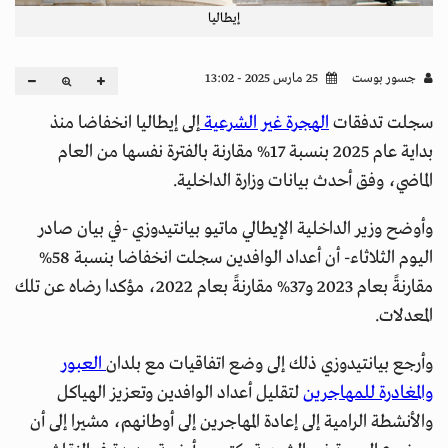
إيطاليا
جسور بوست
25 مارس 2025 - 13:02
سجلت تدفقات
الهجرة غير الشرعية
إلى إيطاليا انخفاضا منذ
بداية عام 2025 بنسبة 17% مقارنة بالفترة نفسها من العام
الماضي، وفق أحدث بيانات وزارة الداخلية.
وأوضح وزير الداخلية الإيطالي ماتيو بيانتيدوزي -في بيان صادر
اليوم الثلاثاء- أن أعداد الوافدين سجلت انخفاضا بنسبة 58%
مقارنةً بعام 2023 و37% مقارنةً بعام 2022، مؤكدا رضاه عن تلك
المعدلات.
وأرجع بيانتيدوزي ذلك إلى وضع اتفاقيات مع بلدان
العبور
والمغادرة للمهاجرين
لتقليل أعداد الوافدين وتعزيز الهياكل
والأنشطة الرامية إلى إعادة المهاجرين إلى أوطانهم، مشيرا إلى أن