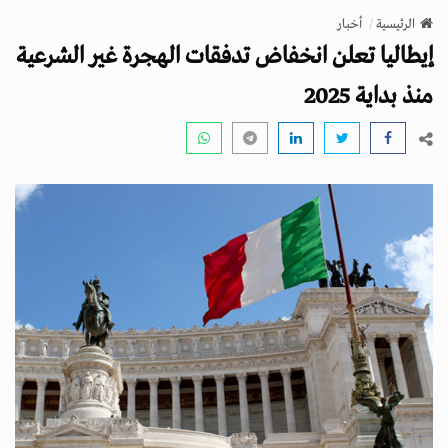
v
الرئيسية
أخبار
i
إيطاليا تعلن انخفاض تدفقات الهجرة غير الشرعية
g
a
منذ بداية 2025
t
i
o
n