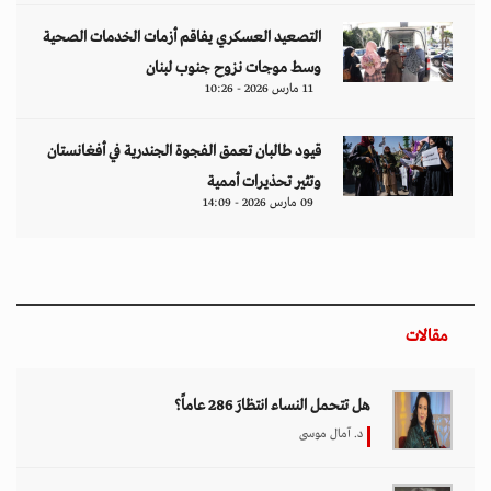
التصعيد العسكري يفاقم أزمات الخدمات الصحية
وسط موجات نزوح جنوب لبنان
11 مارس 2026 - 10:26
قيود طالبان تعمق الفجوة الجندرية في أفغانستان
وتثير تحذيرات أممية
09 مارس 2026 - 14:09
مقالات
هل تتحمل النساء انتظارَ 286 عاماً؟
د. آمال موسى